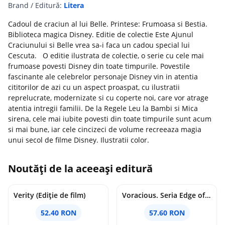
Brand / Editură:
Litera
Cadoul de craciun al lui Belle. Printese: Frumoasa si Bestia.
Biblioteca magica Disney. Editie de colectie Este Ajunul
Craciunului si Belle vrea sa-i faca un cadou special lui
Cescuta. O editie ilustrata de colectie, o serie cu cele mai
frumoase povesti Disney din toate timpurile. Povestile
fascinante ale celebrelor personaje Disney vin in atentia
cititorilor de azi cu un aspect proaspat, cu ilustratii
reprelucrate, modernizate si cu coperte noi, care vor atrage
atentia intregii familii. De la Regele Leu la Bambi si Mica
sirena, cele mai iubite povesti din toate timpurile sunt acum
si mai bune, iar cele cincizeci de volume recreeaza magia
unui secol de filme Disney. Ilustratii color.
Noutăți de la aceeași editură
Verity (Ediție de film)
Voracious. Seria Edge of Darkness Vol.2
52.40 RON
57.60 RON