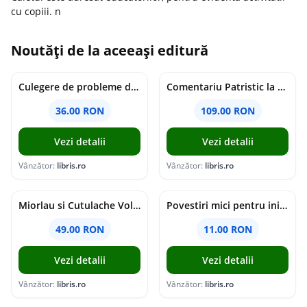
cu copiii. n
Noutăți de la aceeași editură
Culegere de probleme de matematica - Clasa 8 - Ioana Monalisa Manea, Cristina Neagoe
Comentariu Patristic la Scriptura. Vechiul Testament II. Geneza, 12-50 - George Claudiu Tutu, Mark Sheridan, Alexander Baumgarten, Thomas C. Oden
36.00 RON
109.00 RON
Vezi detalii
Vezi detalii
Vânzător:
libris.ro
Vânzător:
libris.ro
Miorlau si Cutulache Vol.1: Cu bicicleta pana la Luna - Timo Parvela
Povestiri mici pentru inimi mari - Adrian Chiaga, Cristina Chiaga
49.00 RON
11.00 RON
Vezi detalii
Vezi detalii
Vânzător:
libris.ro
Vânzător:
libris.ro