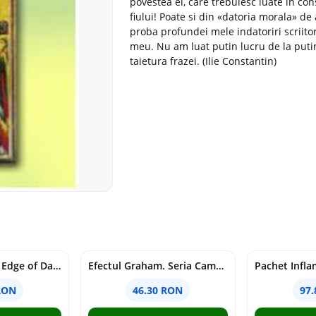
povestea ei, care trebuiesc luate in con
fiului! Poate si din «datoria morala» d
proba profundei mele indatoriri scriitor
meu. Nu am luat putin lucru de la putin
taietura frazei. (Ilie Constantin)
Voracious. Seria Edge of Darkness Vol.2
Efectul Graham. Seria Campus Diaries Vol.1
RON
46.30 RON
97