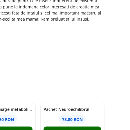
sideratie pentru ele insele, indiferent de existenta
e a pune la indemana celor interesati de creatia mea
icesti fata de intaiul si cel mai important maestru al
-scolita mea mama: i-am preluat stilul insusi,
Pachet Inflamație metabolism și creier
Pachet Neuroechilibrul
.80 RON
78.80 RON