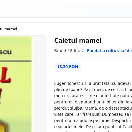
tul mamei
Caietul mamei
Brand / Editură:
Fundatia culturala Id
13.30 RON
Eugen Ionescu si-a urat tatal cu adevara
plin de toane? Pe al meu, de ce l-as fi u
meu era aratos si de o autoritate natur
pentru el: disputand unui ofiter din ier
pierdut slujba. Mama, de o desteptaciu
viata care i-ar fi trebuit. Dumnezeu sa
pentru a ma aduce pe lume! Despartirile
copilariei mele. De ce am publicat Caie