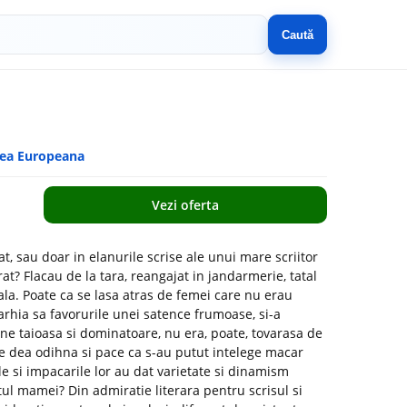
Caută
eea Europeana
Vezi oferta
t, sau doar in elanurile scrise ale unui mare scriitor
rat? Flacau de la tara, reangajat in jandarmerie, tatal
ala. Poate ca se lasa atras de femei care nu erau
arhia sa favorurile unei satence frumoase, si-a
ne taioasa si dominatoare, nu era, poate, tovarasa de
 le dea odihna si pace ca s-au putut intelege macar
 si impacarile lor au dat varietate si dinamism
tul mamei? Din admiratie literara pentru scrisul si