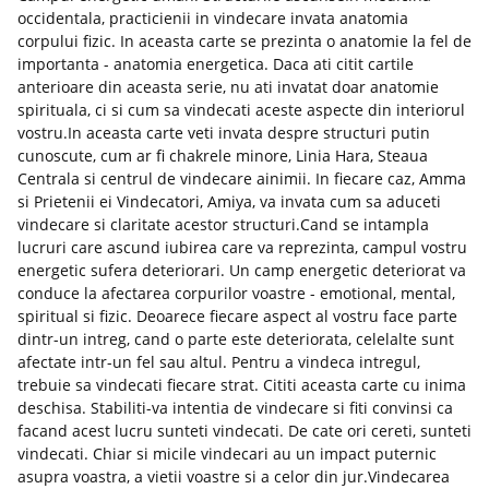
occidentala, practicienii in vindecare invata anatomia
corpului fizic. In aceasta carte se prezinta o anatomie la fel de
importanta - anatomia energetica. Daca ati citit cartile
anterioare din aceasta serie, nu ati invatat doar anatomie
spirituala, ci si cum sa vindecati aceste aspecte din interiorul
vostru.In aceasta carte veti invata despre structuri putin
cunoscute, cum ar fi chakrele minore, Linia Hara, Steaua
Centrala si centrul de vindecare ainimii. In fiecare caz, Amma
si Prietenii ei Vindecatori, Amiya, va invata cum sa aduceti
vindecare si claritate acestor structuri.Cand se intampla
lucruri care ascund iubirea care va reprezinta, campul vostru
energetic sufera deteriorari. Un camp energetic deteriorat va
conduce la afectarea corpurilor voastre - emotional, mental,
spiritual si fizic. Deoarece fiecare aspect al vostru face parte
dintr-un intreg, cand o parte este deteriorata, celelalte sunt
afectate intr-un fel sau altul. Pentru a vindeca intregul,
trebuie sa vindecati fiecare strat. Cititi aceasta carte cu inima
deschisa. Stabiliti-va intentia de vindecare si fiti convinsi ca
facand acest lucru sunteti vindecati. De cate ori cereti, sunteti
vindecati. Chiar si micile vindecari au un impact puternic
asupra voastra, a vietii voastre si a celor din jur.Vindecarea