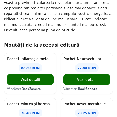
voastra previne circularea la nivel planetar a unei rani, ceea
ce previne ranirea altei persoane si asa mai departe. Cand
reparati si cea mai mica parte a campului vostru energetic, va
ridicati vibratia si viata devine mai usoara. Cu cat vindecati
mai mult, cu atat credeti mai mult si sunteti mai bucurosi.
Deveniti acea persoana plina de bucurie
Noutăți de la aceeași editură
Pachet Inflamație metabolism și creier
Pachet Neuroechilibrul
88.80 RON
77.80 RON
Vezi detalii
Vezi detalii
Vânzător:
BookZone.ro
Vânzător:
BookZone.ro
Pachet Mintea și hormonii tăi
Pachet Reset metabolic complet
78.40 RON
78.25 RON