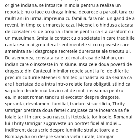
origine indiana, se intoarce in India pentru a realiza un
reportaj; nu o face cu draga inima, deoarece a parasit tara cu
multi ani in urma, impreuna cu familia, fara nici un gand de a
reveni. In timp ce urmareste cazul Meenei, o hindusa atacata
de consateni si de propria-i familie pentru ca s-a casatorit cu
un musulman, Smita ia contact cu o societate in care traditiile
cantaresc mai greu decat sentimentele si cu o poveste care
ameninta sa-i dezgroape secretele dureroase ale trecutului.
De asemenea, constata ca e tot mai atrasa de Mohan, un
indian care o insoteste in misiune. Insa cele doua povesti de
dragoste din Cantecul inimilor rebele sunt la fel de diferite
precum culturile Meenei si Smitei: jurnalista isi da seama ca
are libertatea de a intra intr-o relatie fara obligatii, stiind ca
va putea decide mai tarziu cat de mult inseamna pentru
ea. In acest roman tandru si evocator despre dragoste,
speranta, devotament familial, tradare si sacrificiu, Thrity
Umrigar prezinta doua femei curajoase care incearca sa fie
loiale tarii in care s-au nascut si totodata lor insele. Romanul
lui Thrity Umrigar zugraveste un portret fidel al Indiei...
Indiferent daca scrie despre luminile stralucitoare ale
Bombayului ori despre saracia vietii rurale, Umrigar