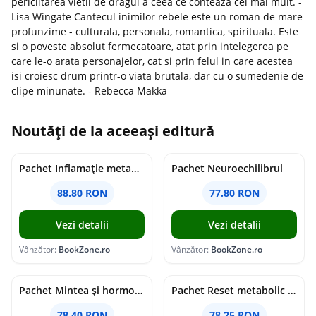
periclitarea vietii de dragul a ceea ce conteaza cel mai mult. -
Lisa Wingate Cantecul inimilor rebele este un roman de mare
profunzime - culturala, personala, romantica, spirituala. Este
si o poveste absolut fermecatoare, atat prin intelegerea pe
care le-o arata personajelor, cat si prin felul in care acestea
isi croiesc drum printr-o viata brutala, dar cu o sumedenie de
clipe minunate. - Rebecca Makka
Noutăți de la aceeași editură
Pachet Inflamație metabolism și creier
Pachet Neuroechilibrul
88.80 RON
77.80 RON
Vezi detalii
Vezi detalii
Vânzător:
BookZone.ro
Vânzător:
BookZone.ro
Pachet Mintea și hormonii tăi
Pachet Reset metabolic complet
78.40 RON
78.25 RON