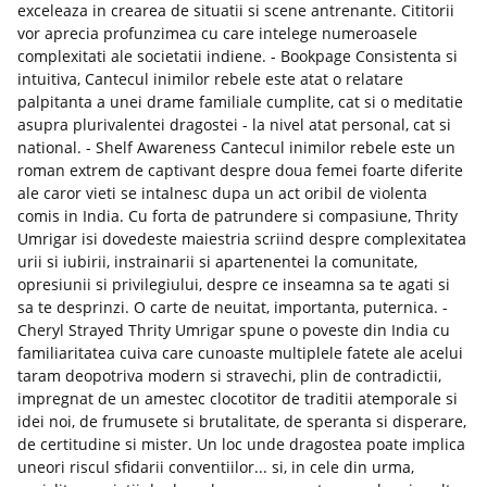
exceleaza in crearea de situatii si scene antrenante. Cititorii
vor aprecia profunzimea cu care intelege numeroasele
complexitati ale societatii indiene. - Bookpage Consistenta si
intuitiva, Cantecul inimilor rebele este atat o relatare
palpitanta a unei drame familiale cumplite, cat si o meditatie
asupra plurivalentei dragostei - la nivel atat personal, cat si
national. - Shelf Awareness Cantecul inimilor rebele este un
roman extrem de captivant despre doua femei foarte diferite
ale caror vieti se intalnesc dupa un act oribil de violenta
comis in India. Cu forta de patrundere si compasiune, Thrity
Umrigar isi dovedeste maiestria scriind despre complexitatea
urii si iubirii, instrainarii si apartenentei la comunitate,
opresiunii si privilegiului, despre ce inseamna sa te agati si
sa te desprinzi. O carte de neuitat, importanta, puternica. -
Cheryl Strayed Thrity Umrigar spune o poveste din India cu
familiaritatea cuiva care cunoaste multiplele fatete ale acelui
taram deopotriva modern si stravechi, plin de contradictii,
impregnat de un amestec clocotitor de traditii atemporale si
idei noi, de frumusete si brutalitate, de speranta si disperare,
de certitudine si mister. Un loc unde dragostea poate implica
uneori riscul sfidarii conventiilor... si, in cele din urma,