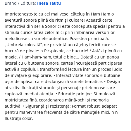
Brand / Editură:
Inesa Tautu
Împrietenește-te cu cel mai vesel cățeluș în Ham Ham o
aventură sonoră plină de ritm și culoare! Această carte
interactivă din seria Sonorici este concepută special pentru a
stimula curiozitatea celor mici prin îmbinarea versurilor
melodioase cu sunete autentice. Povestea principală,
„Umbrela colorată”, ne prezintă un cățeluș fericit care se
bucură de ploaie: n Pic-pic-pic, ce bucurie! / Astăzi plouă cu
magie. / Ham-ham-ham, totul e bine... Dotată cu un panou
lateral cu 6 butoane sonore, cartea încurajează participarea
activă a copilului, transformând lectura într-un proces ludic
de învățare și explorare. • Interactivitate sonoră: 6 butoane
ușor de apăsat care declanșează sunete tematice. • Design
atractiv: Ilustrații vibrante și personaje prietenoase care
captează imediat atenția. • Educație prin joc: Stimulează
motricitatea fină, coordonarea mână-ochi și memoria
auditivă. • Siguranță și rezistență: Format robust, adaptat
pentru manevrarea frecventă de către mânuțele mici. n n
Ilustrații color.