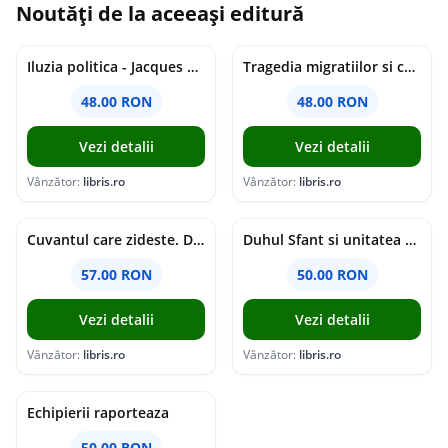
Noutăți de la aceeași editură
Iluzia politica - Jacques Ellul
Tragedia migratiilor si caderea imperiilor. Sfantul Augustin si noi - Chantal Delsol
48.00 RON
48.00 RON
Vezi detalii
Vezi detalii
Vânzător:
libris.ro
Vânzător:
libris.ro
Cuvantul care zideste. Dialoguri - Vartan Arachelian
Duhul Sfant si unitatea Bisericii. Jurnal de Conciliu - Andre Scrima
57.00 RON
50.00 RON
Vezi detalii
Vezi detalii
Vânzător:
libris.ro
Vânzător:
libris.ro
Echipierii raporteaza
50.00 RON