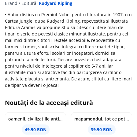
Brand / Editură:
Rudyard Kipling
• Autor distins cu Premiul Nobel pentru literatura in 1907. n n
Cartea Junglei dupa Rudyard Kipling, repovestita si ilustrata
Editura Aramis va propune Stiu sa citesc cu litere mari de
tipar, o serie de povesti clasice minunat ilustrate, pentru cei
mai mici dintre cititori! Textele accesibile, repovestite cu
farmec si umor, sunt scrise integral cu litere mari de tipar,
pentru a usura efortul scolarilor incepatori, dornici sa
patrunda tainele lecturii. Fiecare poveste a fost adaptata
pentru nivelul de intelegere al copiilor de 5-7 ani, iar
ilustratiile mari si atractive fac din parcurgerea cartilor o
activitate placuta si antrenanta. De acum, cititul cu litere mari
de tipar va deveni o joaca!
Noutăți de la aceeași editură
oamenii. civilizatiile antice si lucrurile uluitoare pe care le-au creat - jonny marx, charlie davis
mapamondul. tot ce poti invata dintr-o harta - raquel martin
49.90 RON
39.90 RON