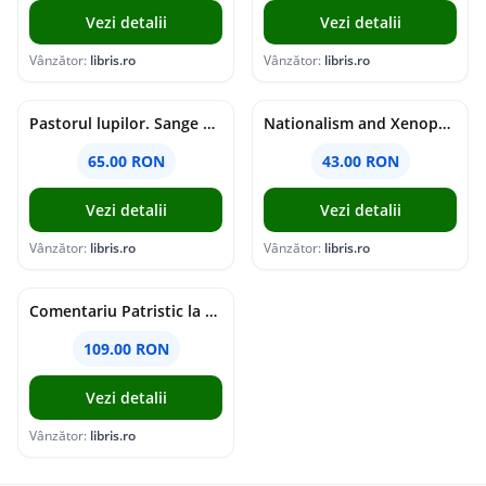
Vezi detalii
Vezi detalii
Vânzător:
libris.ro
Vânzător:
libris.ro
Pastorul lupilor. Sange de varcolac - Larisa Toader
Nationalism and Xenophobia in Post-Soviet Russia - Ioana Madalina Miron
65.00 RON
43.00 RON
Vezi detalii
Vezi detalii
Vânzător:
libris.ro
Vânzător:
libris.ro
Comentariu Patristic la Scriptura. Vechiul Testament II. Geneza, 12-50 - George Claudiu Tutu, Mark Sheridan, Alexander Baumgarten, Thomas C. Oden
109.00 RON
Vezi detalii
Vânzător:
libris.ro