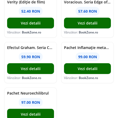
Verity (Ediție de film)
Voracious. Seria Edge of Darkness Vol.2
52.40 RON
57.60 RON
Vezi detalii
Vezi detalii
Vânzător:
BookZone.ro
Vânzător:
BookZone.ro
Efectul Graham. Seria Campus Diaries Vol.1
Pachet Inflamație metabolism și creier
59.90 RON
99.00 RON
Vezi detalii
Vezi detalii
Vânzător:
BookZone.ro
Vânzător:
BookZone.ro
Pachet Neuroechilibrul
97.00 RON
Vezi detalii