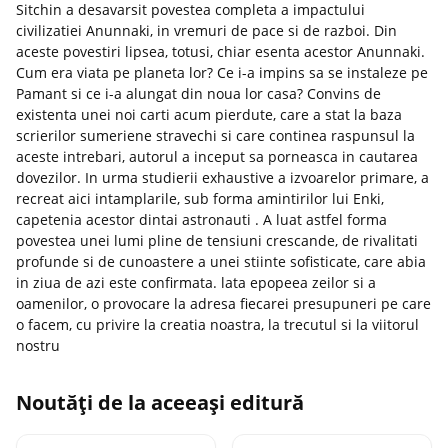
Sitchin a desavarsit povestea completa a impactului
civilizatiei Anunnaki, in vremuri de pace si de razboi. Din
aceste povestiri lipsea, totusi, chiar esenta acestor Anunnaki.
Cum era viata pe planeta lor? Ce i-a impins sa se instaleze pe
Pamant si ce i-a alungat din noua lor casa? Convins de
existenta unei noi carti acum pierdute, care a stat la baza
scrierilor sumeriene stravechi si care continea raspunsul la
aceste intrebari, autorul a inceput sa porneasca in cautarea
dovezilor. In urma studierii exhaustive a izvoarelor primare, a
recreat aici intamplarile, sub forma amintirilor lui Enki,
capetenia acestor dintai astronauti . A luat astfel forma
povestea unei lumi pline de tensiuni crescande, de rivalitati
profunde si de cunoastere a unei stiinte sofisticate, care abia
in ziua de azi este confirmata. lata epopeea zeilor si a
oamenilor, o provocare la adresa fiecarei presupuneri pe care
o facem, cu privire la creatia noastra, la trecutul si la viitorul
nostru
Noutăți de la aceeași editură