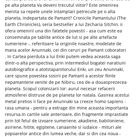
pe alta planeta Va deveni trecutul viitor? Este omenirea
menita sa repete unele intamplari petrecute pe o alta
planeta, indepartata de Pamant? Cronicile Pamantului (The
Earth Chronicles), seria bestseller a lui Zecharia Sitchin, ii
ofera omenirii una din fatetele povestii - asa cum este ea
consemnata pe tablite antice de lut si pe alte artefacte
sumeriene -, referitoare la originile noastre, modelate de
mana acelor Anunnaki, cei din ceruri pe Pamant coboratori
. In Cartea pierduta a lui Enki putem vedea aceasta saga
dintr-o alta perspectiva, prin intermediul bogatei naratiuni
autobiografice a atotstapanitorului Enki, un zeu Anunnaki,
care spune povestea sosirii pe Pamant a acestor fiinte
nepamantene venite de pe Nibiru, cea de-a douasprezecea
planeta. Scopul colonizarii lor: aurul necesar refacerii
atmosferei distruse de pe planeta lor natala. Gasirea acestui
metal pretios ii face pe Anunnaki sa creeze homo sapiens -
rasa umana - pentru a extrage din mine aceasta importanta
resursa.In cartile sale anterioare, din fragmente imprastiate
prin tot felul de izvoare sumeriene, akadiene, babiloniene,
asiriene, hitite, egiptene, canaanite si iudaice - mituri ale
popoarelor antice din lumea veche, dar si din cea noua -