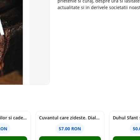
prietenie si curaj, despre ura si lasita
actualitate si in derivele societatii no
Tragedia migratiilor si caderea imperiilor. Sfantul Augustin si noi - Chantal Delsol
Cuvantul care zideste. Dialoguri - Vartan Arachelian
RON
57.00 RON
50