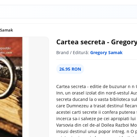
y Samak
Cartea secreta - Grego
Brand / Editură:
Gregory Samak
26.95 RON
Cartea secreta - editie de buzunar n n 
Inn, un orasel izolat din nord-vestul Au
secreta ducand la o vasta biblioteca sub
care Dumnezeu a trasat destinul fiecarui
acestei carti secrete ii confera puterea 
incerca sa-i salveze pe cei apropiati lu
Varsovia din cel de-al Doilea Razboi Mo
insusi destinul unui popor intreg. n O