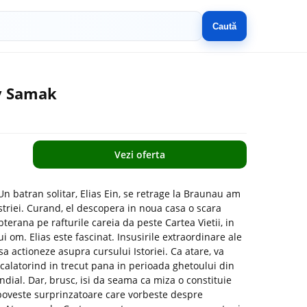
Caută
ry Samak
Vezi oferta
Un batran solitar, Elias Ein, se retrage la Braunau am
striei. Curand, el descopera in noua casa o scara
terana pe rafturile careia da peste Cartea Vietii, in
 om. Elias este fascinat. Insusirile extraordinare ale
sa actioneze asupra cursului Istoriei. Ca atare, va
i calatorind in trecut pana in perioada ghetoului din
ndial. Dar, brusc, isi da seama ca miza o constituie
 poveste surprinzatoare care vorbeste despre