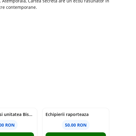
te. Atemporala, Cartea secreta are un ecou rasunator in
astre contemporane.
Duhul Sfant si unitatea Bisericii. Jurnal de Conciliu - Andre Scrima
Echipierii raporteaza
.00 RON
50.00 RON