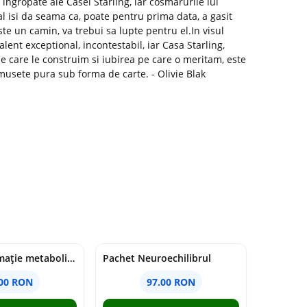
 ingropate ale Casei Starling, iar cosmarurile lui
al isi da seama ca, poate pentru prima data, a gasit
e un camin, va trebui sa lupte pentru el.In visul
lent exceptional, incontestabil, iar Casa Starling,
 care le construim si iubirea pe care o meritam, este
musete pura sub forma de carte. - Olivie Blak
Pachet Inflamație metabolism și creier
Pachet Neuroechilibrul
.00 RON
97.00 RON