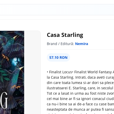
Casa Starling
Brand / Editură:
Nemira
57.10 RON
• Finalist Locus• Finalist World Fantas
la Casa Starling. Intrati, daca aveti cu
din care toata lumea si-ar dori sa plece
ilustratoarei E. Starling, care, in secolu
Tot ce a lasat in urma au fost niste zvo
cel mai bine ar fi sa ignori conacul ciu
ca nu-i bine sa ai de-a face cu case ba
neasteptata de munca ar putea fi sansa