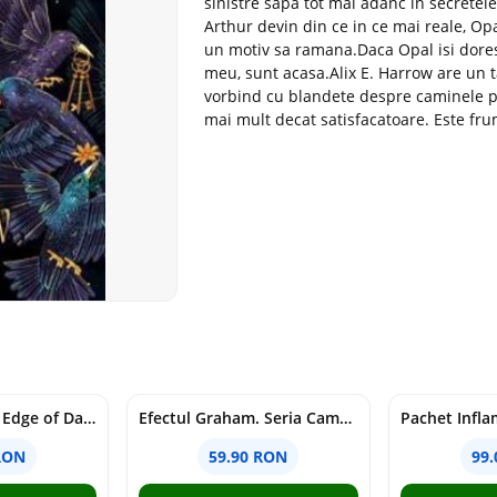
sinistre sapa tot mai adanc in secretele
Arthur devin din ce in ce mai reale, Op
un motiv sa ramana.Daca Opal isi dorest
meu, sunt acasa.Alix E. Harrow are un ta
vorbind cu blandete despre caminele pe
mai mult decat satisfacatoare. Este fru
Voracious. Seria Edge of Darkness Vol.2
Efectul Graham. Seria Campus Diaries Vol.1
RON
59.90 RON
99