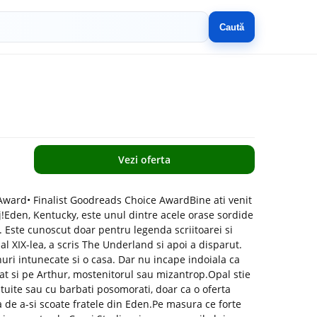
Caută
Vezi oferta
y Award• Finalist Goodreads Choice AwardBine ati venit
raj!Eden, Kentucky, este unul dintre acele orase sordide
. Este cunoscut doar pentru legenda scriitoarei si
l al XIX-lea, a scris The Underland si apoi a disparut.
nuri intunecate si o casa. Dar nu incape indoiala ca
dat si pe Arthur, mostenitorul sau mizantrop.Opal stie
ntuite sau cu barbati posomorati, doar ca o oferta
 de a-si scoate fratele din Eden.Pe masura ce forte