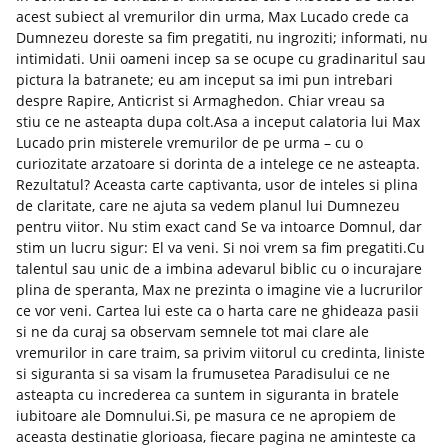
acest subiect al vremurilor din urma, Max Lucado crede ca
Dumnezeu doreste sa fim pregatiti, nu ingroziti; informati, nu
intimidati. Unii oameni incep sa se ocupe cu gradinaritul sau
pictura la batranete; eu am inceput sa imi pun intrebari
despre Rapire, Anticrist si Armaghedon. Chiar vreau sa
stiu ce ne asteapta dupa colt.Asa a inceput calatoria lui Max
Lucado prin misterele vremurilor de pe urma – cu o
curiozitate arzatoare si dorinta de a intelege ce ne asteapta.
Rezultatul? Aceasta carte captivanta, usor de inteles si plina
de claritate, care ne ajuta sa vedem planul lui Dumnezeu
pentru viitor. Nu stim exact cand Se va intoarce Domnul, dar
stim un lucru sigur: El va veni. Si noi vrem sa fim pregatiti.Cu
talentul sau unic de a imbina adevarul biblic cu o incurajare
plina de speranta, Max ne prezinta o imagine vie a lucrurilor
ce vor veni. Cartea lui este ca o harta care ne ghideaza pasii
si ne da curaj sa observam semnele tot mai clare ale
vremurilor in care traim, sa privim viitorul cu credinta, liniste
si siguranta si sa visam la frumusetea Paradisului ce ne
asteapta cu increderea ca suntem in siguranta in bratele
iubitoare ale Domnului.Si, pe masura ce ne apropiem de
aceasta destinatie glorioasa, fiecare pagina ne aminteste ca