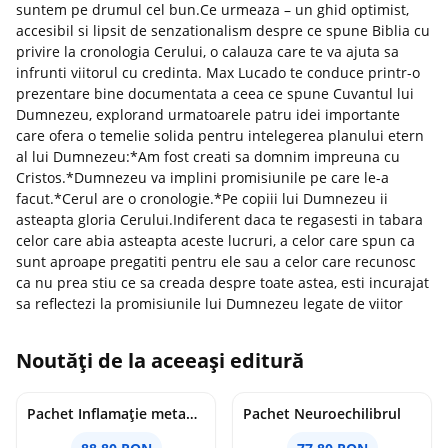
suntem pe drumul cel bun.Ce urmeaza – un ghid optimist,
accesibil si lipsit de senzationalism despre ce spune Biblia cu
privire la cronologia Cerului, o calauza care te va ajuta sa
infrunti viitorul cu credinta. Max Lucado te conduce printr-o
prezentare bine documentata a ceea ce spune Cuvantul lui
Dumnezeu, explorand urmatoarele patru idei importante
care ofera o temelie solida pentru intelegerea planului etern
al lui Dumnezeu:*Am fost creati sa domnim impreuna cu
Cristos.*Dumnezeu va implini promisiunile pe care le-a
facut.*Cerul are o cronologie.*Pe copiii lui Dumnezeu ii
asteapta gloria Cerului.Indiferent daca te regasesti in tabara
celor care abia asteapta aceste lucruri, a celor care spun ca
sunt aproape pregatiti pentru ele sau a celor care recunosc
ca nu prea stiu ce sa creada despre toate astea, esti incurajat
sa reflectezi la promisiunile lui Dumnezeu legate de viitor
Noutăți de la aceeași editură
Pachet Inflamație metabolism și creier
Pachet Neuroechilibrul