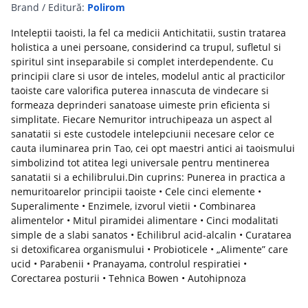
Brand / Editură:
Polirom
Inteleptii taoisti, la fel ca medicii Antichitatii, sustin tratarea
holistica a unei persoane, considerind ca trupul, sufletul si
spiritul sint inseparabile si complet interdependente. Cu
principii clare si usor de inteles, modelul antic al practicilor
taoiste care valorifica puterea innascuta de vindecare si
formeaza deprinderi sanatoase uimeste prin eficienta si
simplitate. Fiecare Nemuritor intruchipeaza un aspect al
sanatatii si este custodele intelepciunii necesare celor ce
cauta iluminarea prin Tao, cei opt maestri antici ai taoismului
simbolizind tot atitea legi universale pentru mentinerea
sanatatii si a echilibrului.Din cuprins: Punerea in practica a
nemuritoarelor principii taoiste • Cele cinci elemente •
Superalimente • Enzimele, izvorul vietii • Combinarea
alimentelor • Mitul piramidei alimentare • Cinci modalitati
simple de a slabi sanatos • Echilibrul acid-alcalin • Curatarea
si detoxificarea organismului • Probioticele • „Alimente” care
ucid • Parabenii • Pranayama, controlul respiratiei •
Corectarea posturii • Tehnica Bowen • Autohipnoza