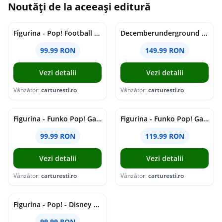
Noutăți de la aceeași editură
Figurina - Pop! Football - FC Bayern Munchen - Michael Olise | Funko
Decemberunderground - Vinyl | AFI
99.99 RON
149.99 RON
Vezi detalii
Vezi detalii
Vânzător:
carturesti.ro
Vânzător:
carturesti.ro
Figurina - Funko Pop! Games - Five Nights at Freddy's - Burntrap | Funko
Figurina - Funko Pop! Games - Sonic the Hedgehog - Shadow with Dark Chao (Flocked) | Funko
99.99 RON
119.99 RON
Vezi detalii
Vezi detalii
Vânzător:
carturesti.ro
Vânzător:
carturesti.ro
Figurina - Pop! - Disney Moana: Moana & Pua | Funko
99.99 RON