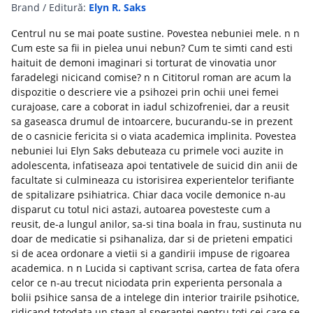
Brand / Editură:
Elyn R. Saks
Centrul nu se mai poate sustine. Povestea nebuniei mele. n n
Cum este sa fii in pielea unui nebun? Cum te simti cand esti
haituit de demoni imaginari si torturat de vinovatia unor
faradelegi nicicand comise? n n Cititorul roman are acum la
dispozitie o descriere vie a psihozei prin ochii unei femei
curajoase, care a coborat in iadul schizofreniei, dar a reusit
sa gaseasca drumul de intoarcere, bucurandu-se in prezent
de o casnicie fericita si o viata academica implinita. Povestea
nebuniei lui Elyn Saks debuteaza cu primele voci auzite in
adolescenta, infatiseaza apoi tentativele de suicid din anii de
facultate si culmineaza cu istorisirea experientelor terifiante
de spitalizare psihiatrica. Chiar daca vocile demonice n-au
disparut cu totul nici astazi, autoarea povesteste cum a
reusit, de-a lungul anilor, sa-si tina boala in frau, sustinuta nu
doar de medicatie si psihanaliza, dar si de prieteni empatici
si de acea ordonare a vietii si a gandirii impuse de rigoarea
academica. n n Lucida si captivant scrisa, cartea de fata ofera
celor ce n-au trecut niciodata prin experienta personala a
bolii psihice sansa de a intelege din interior trairile psihotice,
ridicand totodata un steag al sperantei pentru toti cei care se