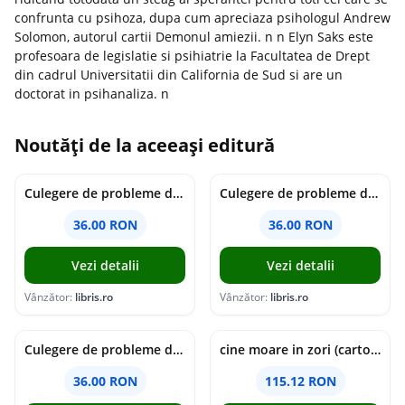
confrunta cu psihoza, dupa cum apreciaza psihologul Andrew
Solomon, autorul cartii Demonul amiezii. n n Elyn Saks este
profesoara de legislatie si psihiatrie la Facultatea de Drept
din cadrul Universitatii din California de Sud si are un
doctorat in psihanaliza. n
Noutăți de la aceeași editură
Culegere de probleme de matematica - Clasa 7 - Ioana Monalisa Manea
Culegere de probleme de matematica - Clasa 6 - Ioana Monalisa Manea, Cristina Neagoe
36.00 RON
36.00 RON
Vezi detalii
Vezi detalii
Vânzător:
libris.ro
Vânzător:
libris.ro
Culegere de probleme de matematica - Clasa 5 - Ioana Monalisa Manea, Cristina Neagoe
cine moare in zori (cartonata) - holly jackson
36.00 RON
115.12 RON