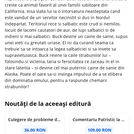
creste ca animal favorit al unei familii iubitoare din
California. Insa viata lui ia o intorsatura neasteptata cand
este vandut de un servitor necinstit si dus in Nordul
indepartat. Teritoriul rece si salbatic este crud si nemilos,
locuit de lacomi cautatori de aur, de lupi salbatici si de
indieni si mai salbatici. Buck devine un caine de sanie, supus
unei vieti cu greutati uriase. El isi da curand seama ca
trebuie sa se intoarca la legea salbaticiei si sa invete sa
supravietuiasca. Buck revine la caile strabunilor lui –
folosindu-si viclenia, taria si ferocitatea ce zaceau in el in
stare latenta – si devine cel mai puternic caine de sanie din
Alaska. Poate el oare sa-si invinga impulsul de a se elibera
din dominatia omului, pentru a raspunde chemarii
strabunilor?
Noutăți de la aceeași editură
Culegere de probleme de matematica - Clasa 8 - Ioana Monalisa Manea, Cristina Neagoe
Comentariu Patristic la Scriptura. Vechiul Testament II. Geneza, 12-50 - George Claudiu Tutu, Mark Sheridan, Alexander Baumgarten, Thomas C. Oden
36.00 RON
109.00 RON