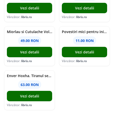
Vezi detalii
Vezi detalii
Vânzător:
libris.ro
Vânzător:
libris.ro
Miorlau si Cutulache Vol.1: Cu bicicleta pana la Luna - Timo Parvela
Povestiri mici pentru inimi mari - Adrian Chiaga, Cristina Chiaga
49.00 RON
11.00 RON
Vezi detalii
Vezi detalii
Vânzător:
libris.ro
Vânzător:
libris.ro
Enver Hoxha. Tiranul secolului al XX-lea - Rober C. Austin, Artan R. Hoxha
63.00 RON
Vezi detalii
Vânzător:
libris.ro