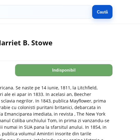
Caută
Harriet B. Stowe
Indisponibil
ricana. Se naste pe 14 iunie, 1811, la Litchfield,
i ale ei apar in 1833. In acelasi an, Beecher
sclavia negrilor. In 1843, publica Mayflower, prima
bie cu colonisti puritani britanici, debarcata in
la Emanciparea imediata, in revista , The New York
omanul Coliba unchiului Tom, in prima zi vanzandu-se
i numai in SUA pana la sfarsitul anului. In 1854, in
 publica volumul Amintiri insorite din tarile