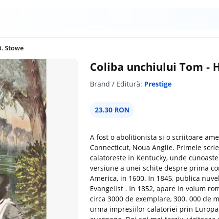
B. Stowe
Coliba unchiului Tom - 
Brand / Editură:
Prestige
23.30 RON
A fost o abolitionista si o scriitoare ame
Connecticut, Noua Anglie. Primele scrier
calatoreste in Kentucky, unde cunoaste 
versiune a unei schite despre prima cora
America, in 1600. In 1845, publica nuve
Evangelist . In 1852, apare in volum r
circa 3000 de exemplare, 300. 000 de mi
urma impresiilor calatoriei prin Europa,