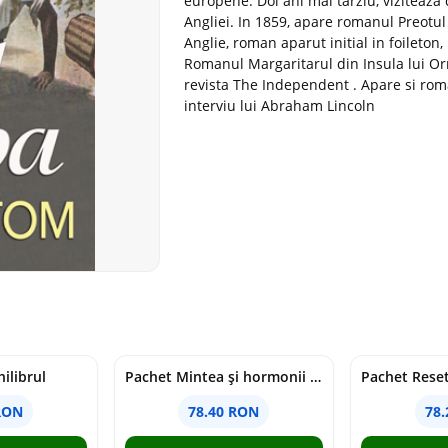
europene. Doi ani mai tarziu, viziteaza
Angliei. In 1859, apare romanul Preotul 
Anglie, roman aparut initial in foileton,
Romanul Margaritarul din Insula lui Orr
revista The Independent . Apare si roma
interviu lui Abraham Lincoln
ilibrul
Pachet Mintea și hormonii tăi
RON
78.40 RON
78