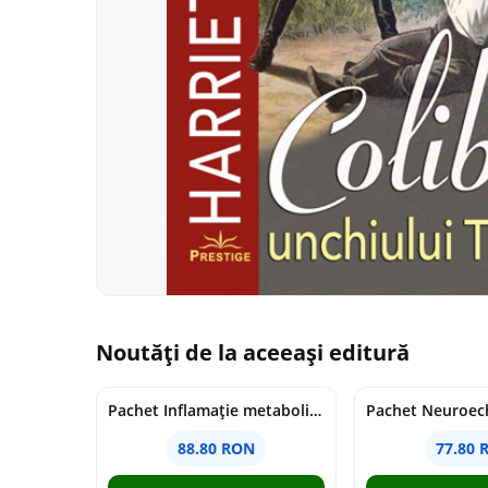
Noutăți de la aceeași editură
Pachet Inflamație metabolism și creier
Pachet Neuroech
88.80 RON
77.80 