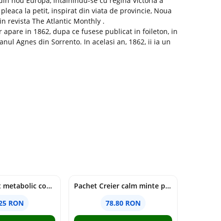
 din nou Europa, intalnindu-se cu regina Victoria a
pleaca la petit, inspirat din viata de provincie, Noua
 in revista The Atlantic Monthly .
 apare in 1862, dupa ce fusese publicat in foileton, in
nul Agnes din Sorrento. In acelasi an, 1862, ii ia un
Pachet Reset metabolic complet
Pachet Creier calm minte puternică
.25 RON
78.80 RON