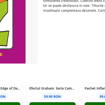
stimularea creativitatii. Colectia ofera
lor se poate desfasura in voie. Titlurile 
insotitoare completeaza desenele. Cartil
Voracious. Seria Edge of Darkness Vol.2
Efectul Graham. Seria Campus Diaries Vol.1
RON
59.90 RON
99