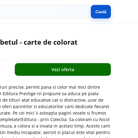
Caută
etul - carte de colorat
Vezi oferta
uri precise, permit pana si celor mai mici dintre
lor.Editura Prestige isi propune sa aduca pe piata
de titluri atat educative cat si distractive, usor de
 oferi parintilor si educatorilor carti dedicate fiecarei
urate. Pe cei mici ii asteapta pagini vesele si frumos
i completate!Editura - prin Colectia: Sa coloram cu Nicol
amuza, a colora si a invata in acelasi timp. Aceste carti
.Un mediu incapator, aerisit si placut este vital pentru