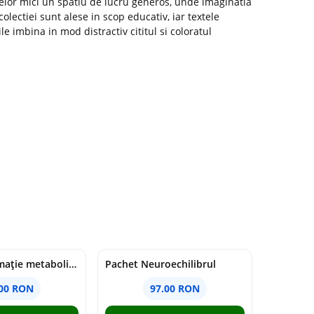
 celor mici un spatiu de lucru generos, unde imaginatia
colectiei sunt alese in scop educativ, iar textele
e imbina in mod distractiv cititul si coloratul
Pachet Inflamație metabolism și creier
Pachet Neuroechilibrul
.00 RON
97.00 RON