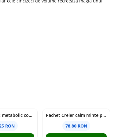
 iar cele cincizeci de volume recreeaza magia unui
Pachet Reset metabolic complet
Pachet Creier calm minte puternică
.25 RON
78.80 RON