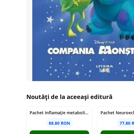
Noutăți de la aceeași editură
Pachet Inflamație metabolism și creier
Pachet Neuroech
88.80 RON
77.80 