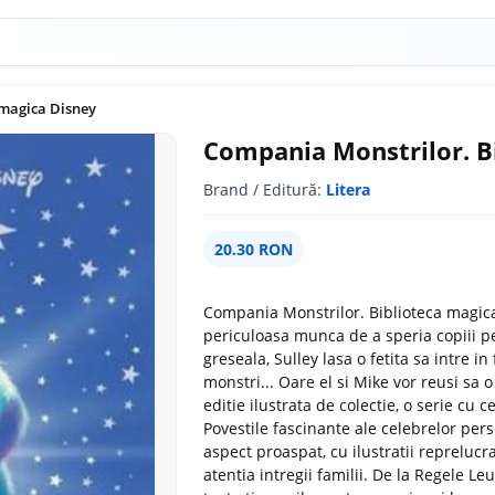
 magica Disney
Compania Monstrilor. B
Brand / Editură:
Litera
20.30 RON
Compania Monstrilor. Biblioteca magica 
periculoasa munca de a speria copiii p
greseala, Sulley lasa o fetita sa intre in
monstri... Oare el si Mike vor reusi sa o
editie ilustrata de colectie, o serie cu
Povestile fascinante ale celebrelor perso
aspect proaspat, cu ilustratii reprelucr
atentia intregii familii. De la Regele Le