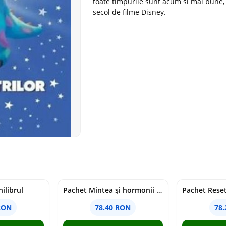
toate timpurile sunt acum si mai bune,
secol de filme Disney.
ilibrul
Pachet Mintea și hormonii tăi
RON
78.40 RON
78