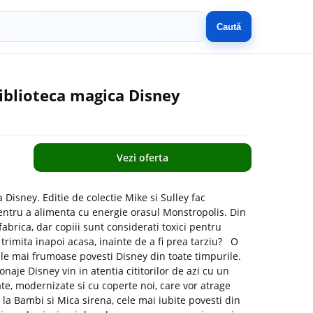
Caută
iblioteca magica Disney
Vezi oferta
Disney. Editie de colectie Mike si Sulley fac
entru a alimenta cu energie orasul Monstropolis. Din
 fabrica, dar copiii sunt considerati toxici pentru
 trimita inapoi acasa, inainte de a fi prea tarziu? O
 cele mai frumoase povesti Disney din toate timpurile.
naje Disney vin in atentia cititorilor de azi cu un
ate, modernizate si cu coperte noi, care vor atrage
u la Bambi si Mica sirena, cele mai iubite povesti din