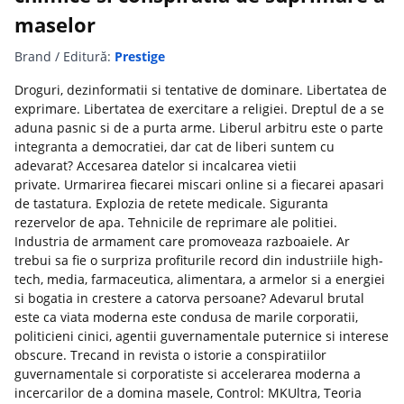
maselor
Brand / Editură:
Prestige
Droguri, dezinformatii si tentative de dominare. Libertatea de
exprimare. Libertatea de exercitare a religiei. Dreptul de a se
aduna pasnic si de a purta arme. Liberul arbitru este o parte
integranta a democratiei, dar cat de liberi suntem cu
adevarat? Accesarea datelor si incalcarea vietii
private. Urmarirea fiecarei miscari online si a fiecarei apasari
de tastatura. Explozia de retete medicale. Siguranta
rezervelor de apa. Tehnicile de reprimare ale politiei.
Industria de armament care promoveaza razboaiele. Ar
trebui sa fie o surpriza profiturile record din industriile high-
tech, media, farmaceutica, alimentara, a armelor si a energiei
si bogatia in crestere a catorva persoane? Adevarul brutal
este ca viata moderna este condusa de marile corporatii,
politicieni cinici, agentii guvernamentale puternice si interese
obscure. Trecand in revista o istorie a conspiratiilor
guvernamentale si corporatiste si accelerarea moderna a
incercarilor de a domina masele, Control: MKUltra, Teoria