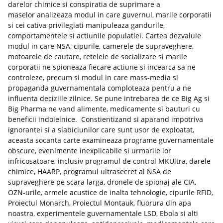
darelor chimice si conspiratia de suprimare a
maselor analizeaza modul in care guvernul, marile corporatii
si cei cativa privilegiati manipuleaza gandurile,
comportamentele si actiunile populatiei. Cartea dezvaluie
modul in care NSA, cipurile, camerele de supraveghere,
motoarele de cautare, retelele de socializare si marile
corporatii ne spioneaza fiecare actiune si incearca sa ne
controleze, precum si modul in care mass-media si
propaganda guvernamentala complo­teaza pentru a ne
influenta deciziile zilnice. Se pune intrebarea de ce Big Ag si
Big Pharma ne vand alimente, medicamente si bauturi cu
beneficii indoielnice. Constientizand si aparand impotriva
ignorantei si a slabiciunilor care sunt usor de exploatat,
aceasta socanta carte examineaza programe guvernamentale
obscure, evenimente inexplicabile si urmarile lor
infricosatoare, inclusiv programul de control MKUltra, darele
chimice, HAARP, programul ultrasecret al NSA de
supraveghere pe scara larga, dronele de spionaj ale CIA,
OZN-urile, armele acustice de inalta tehnologie, cipurile RFID,
Proiectul Monarch, Proiectul Montauk, fluorura din apa
noastra, experimentele guvernamentale LSD, Ebola si alti