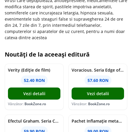
virusi care depopuleaza, antidepresivele, medicamentele care
modifica starea de spirit, pastilele impotriva anxietatii,
somniferele care incurajeaza letargia, hipnoza sexuala,
evenimentele sub steaguri false si supravegherea 24 de ore
din 24, 7 zile din 7, prin intermediul telefoanelor,
computerelor si aparatelor de uz curent, pentru a numi doar
cateva dintre acestea
Noutăți de la aceeași editură
Verity (Ediție de film)
Voracious. Seria Edge of Darkness Vol.2
52.40 RON
57.60 RON
Vezi detalii
Vezi detalii
Vânzător:
BookZone.ro
Vânzător:
BookZone.ro
Efectul Graham. Seria Campus Diaries Vol.1
Pachet Inflamație metabolism și creier
59.90 RON
99.00 RON