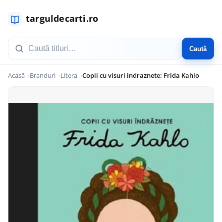
Caută
Acasă
Branduri
Litera
Copii cu visuri indraznete: Frida Kahlo