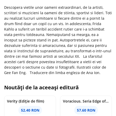
Descopera vietile unor oameni extraordinari, de la artisti,
scriitori si muzicieni la oameni de stiinta, sportivi si lideri. Toti
au realizat lucruri uimitoare si fiecare dintre ei a pornit la
drum fiind doar un copil cu un vis. In adolescenta, Frida
Kahlo a suferit un teribil accident rutier care i-a schimbat
viata pentru totdeauna. Nemaiputand sa mearga, ea a
inceput sa picteze stand in pat. Autoportretele ei, care ii
dezvaluie suferinta si amaraciunea, dar si pasiunea pentru
viata si instinctul de supravietuire, au transformat-o intr-unul
dintre cei mai faimosi artisti ai secolului XX. La sfarsitul
acestei carti despre povestea insufletitoare a vietii ei vei
descoperi o sectiune cu date si fotografii. Ilustratii color de
Gee Fan Eng. Traducere din limba engleza de Ana Ion.
Noutăți de la aceeași editură
Verity (Ediție de film)
Voracious. Seria Edge of Darkness Vol.2
52.40 RON
57.60 RON