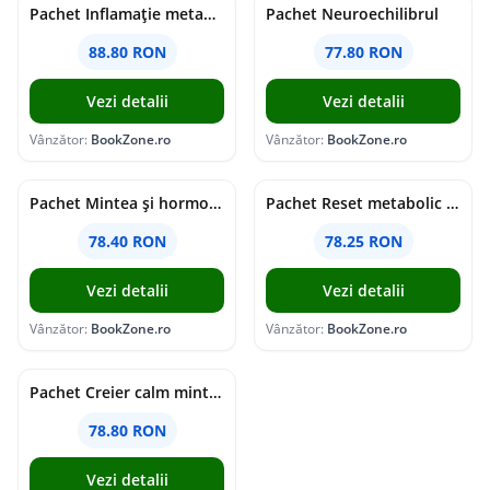
Pachet Inflamație metabolism și creier
Pachet Neuroechilibrul
88.80 RON
77.80 RON
Vezi detalii
Vezi detalii
Vânzător:
BookZone.ro
Vânzător:
BookZone.ro
Pachet Mintea și hormonii tăi
Pachet Reset metabolic complet
78.40 RON
78.25 RON
Vezi detalii
Vezi detalii
Vânzător:
BookZone.ro
Vânzător:
BookZone.ro
Pachet Creier calm minte puternică
78.80 RON
Vezi detalii