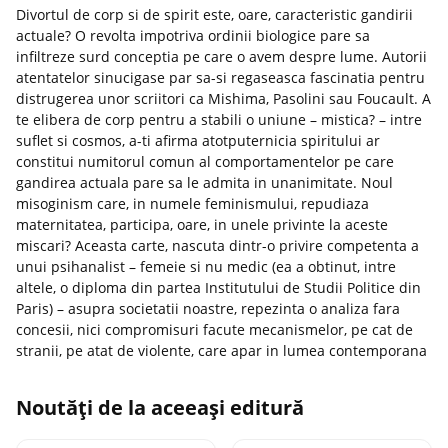
Divortul de corp si de spirit este, oare, caracteristic gandirii
actuale? O revolta impotriva ordinii biologice pare sa
infiltreze surd conceptia pe care o avem despre lume. Autorii
atentatelor sinucigase par sa-si regaseasca fascinatia pentru
distrugerea unor scriitori ca Mishima, Pasolini sau Foucault. A
te elibera de corp pentru a stabili o uniune – mistica? – intre
suflet si cosmos, a-ti afirma atotputernicia spiritului ar
constitui numitorul comun al comportamentelor pe care
gandirea actuala pare sa le admita in unanimitate. Noul
misoginism care, in numele feminismului, repudiaza
maternitatea, participa, oare, in unele privinte la aceste
miscari? Aceasta carte, nascuta dintr-o privire competenta a
unui psihanalist – femeie si nu medic (ea a obtinut, intre
altele, o diploma din partea Institutului de Studii Politice din
Paris) – asupra societatii noastre, repezinta o analiza fara
concesii, nici compromisuri facute mecanismelor, pe cat de
stranii, pe atat de violente, care apar in lumea contemporana
Noutăți de la aceeași editură