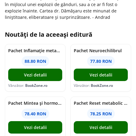
în mijlocul unei explozii de gânduri, sau a ce ar fi fost o
explozie înainte. Cartea dr. Dămășaru este minunat de
liniștitoare, eliberatoare și surprinzătoare. - Andrad
Noutăți de la aceeași editură
Pachet Inflamație metabolism și creier
Pachet Neuroechilibrul
88.80 RON
77.80 RON
Vezi detalii
Vezi detalii
Vânzător:
BookZone.ro
Vânzător:
BookZone.ro
Pachet Mintea și hormonii tăi
Pachet Reset metabolic complet
78.40 RON
78.25 RON
Vezi detalii
Vezi detalii