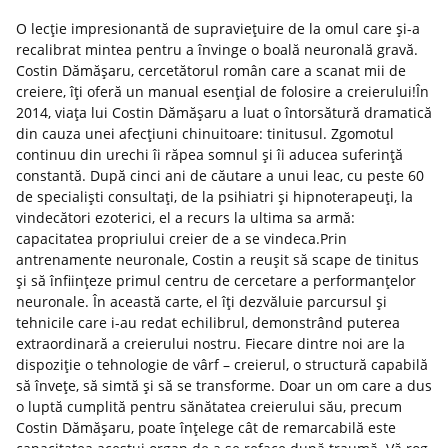
O lecție impresionantă de supraviețuire de la omul care și-a
recalibrat mintea pentru a învinge o boală neuronală gravă.
Costin Dămășaru, cercetătorul român care a scanat mii de
creiere, îți oferă un manual esențial de folosire a creierului!În
2014, viața lui Costin Dămășaru a luat o întorsătură dramatică
din cauza unei afecțiuni chinuitoare: tinitusul. Zgomotul
continuu din urechi îi răpea somnul și îi aducea suferință
constantă. După cinci ani de căutare a unui leac, cu peste 60
de specialiști consultați, de la psihiatri și hipnoterapeuți, la
vindecători ezoterici, el a recurs la ultima sa armă:
capacitatea propriului creier de a se vindeca.Prin
antrenamente neuronale, Costin a reușit să scape de tinitus
și să înființeze primul centru de cercetare a performanțelor
neuronale. În această carte, el îți dezvăluie parcursul și
tehnicile care i-au redat echilibrul, demonstrând puterea
extraordinară a creierului nostru. Fiecare dintre noi are la
dispoziție o tehnologie de vârf – creierul, o structură capabilă
să învețe, să simtă și să se transforme. Doar un om care a dus
o luptă cumplită pentru sănătatea creierului său, precum
Costin Dămășaru, poate înțelege cât de remarcabilă este