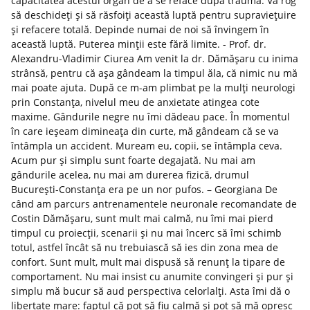
capacitatea acestui organ de a se reface după traumă. Vă rog
să deschideți și să răsfoiți această luptă pentru supraviețuire
și refacere totală. Depinde numai de noi să învingem în
această luptă. Puterea minții este fără limite. - Prof. dr.
Alexandru-Vladimir Ciurea Am venit la dr. Dămășaru cu inima
strânsă, pentru că așa gândeam la timpul ăla, că nimic nu mă
mai poate ajuta. După ce m-am plimbat pe la mulți neurologi
prin Constanța, nivelul meu de anxietate atingea cote
maxime. Gândurile negre nu îmi dădeau pace. În momentul
în care ieșeam dimineața din curte, mă gândeam că se va
întâmpla un accident. Muream eu, copii, se întâmpla ceva.
Acum pur și simplu sunt foarte degajată. Nu mai am
gândurile acelea, nu mai am durerea fizică, drumul
București-Constanța era pe un nor pufos. – Georgiana De
când am parcurs antrenamentele neuronale recomandate de
Costin Dămășaru, sunt mult mai calmă, nu îmi mai pierd
timpul cu proiecții, scenarii și nu mai încerc să îmi schimb
totul, astfel încât să nu trebuiască să ies din zona mea de
confort. Sunt mult, mult mai dispusă să renunț la tipare de
comportament. Nu mai insist cu anumite convingeri și pur și
simplu mă bucur să aud perspectiva celorlalți. Asta îmi dă o
libertate mare: faptul că pot să fiu calmă și pot să mă opresc