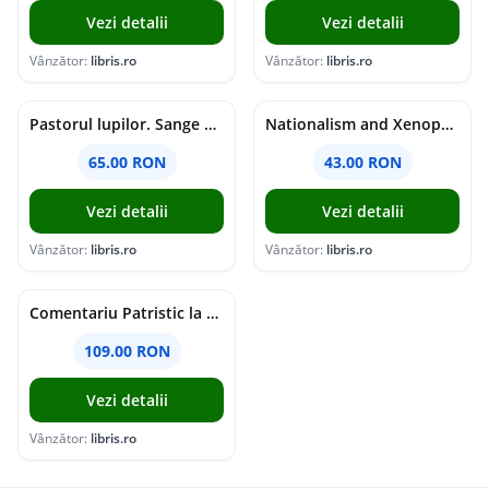
Vezi detalii
Vezi detalii
Vânzător:
libris.ro
Vânzător:
libris.ro
Pastorul lupilor. Sange de varcolac - Larisa Toader
Nationalism and Xenophobia in Post-Soviet Russia - Ioana Madalina Miron
65.00 RON
43.00 RON
Vezi detalii
Vezi detalii
Vânzător:
libris.ro
Vânzător:
libris.ro
Comentariu Patristic la Scriptura. Vechiul Testament II. Geneza, 12-50 - George Claudiu Tutu, Mark Sheridan, Alexander Baumgarten, Thomas C. Oden
109.00 RON
Vezi detalii
Vânzător:
libris.ro