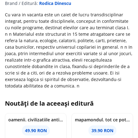
Brand / Editură:
Rodica Dinescu
Cu vara in vacanta este un caiet de lucru transdisciplinar
integrat, pentru toate disciplinele, conceput in conformitate
cu noile programe, destinat elevilor care au terminat clasa I.
n n Materialul este structurat in 15 teme atragatoare care se
refera la natura, ecologie, calatorii, politete, carti, prietenie,
casa bunicilor, respectiv universul copilariei in general. n n In
joaca, ptrin intermediul unor exercitii variate si al unor jocuri,
realizate intr-o grafica atractiva, elevii recapituleaza
cunostintele dobandite in clasa, fixandu-si deprinderile de a
scrie si de a citi, ori de a rezolva probleme usoare. Ei isi
exerseaza logica si spiritul de observatie, dezvoltandu-si
totodata abilitatea de a comunica. n
Noutăți de la aceeași editură
oamenii. civilizatiile antice si lucrurile uluitoare pe care le-au creat - jonny marx, charlie davis
mapamondul. tot ce poti invata dintr-o harta - raquel martin
49.90 RON
39.90 RON