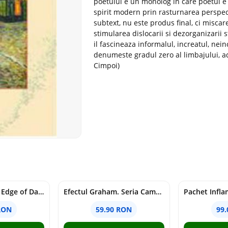
poetului e un monolog in care poetul e 
spirit modern prin rasturnarea perspecti
subtext, nu este produs final, ci miscare
stimularea dislocarii si dezorganizarii 
il fascineaza informalul, increatul, nei
denumeste gradul zero al limbajului, ad
Cimpoi)
Voracious. Seria Edge of Darkness Vol.2
Efectul Graham. Seria Campus Diaries Vol.1
RON
59.90 RON
99