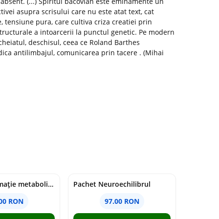
absent. (...) Spiritul bacovian este eminamente un
vei asupra scrisului care nu este atat text, cat
, tensiune pura, care cultiva criza creatiei prin
structurale a intoarcerii la punctul genetic. Pe modern
ncheiatul, deschisul, ceea ce Roland Barthes
ica antilimbajul, comunicarea prin tacere . (Mihai
Pachet Inflamație metabolism și creier
Pachet Neuroechilibrul
.00 RON
97.00 RON