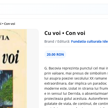
i • Con voi
Cu voi • Con voi
Brand / Editură:
Fundatia culturala Id
20.00 RON
G. Bacovia reprezinta punctul cel mai i
prin valoare, mai presus de simbolism si
lui asupra poeziei secolului XX ramane o
extraordinara, dar implica un paradox
moderne este, izolat in strania lui fru
e in sensul lui Derrida, o absenta/moart
proiecteaza golul acestuia. Autoreferent
golatate de viata, de continut, de contin