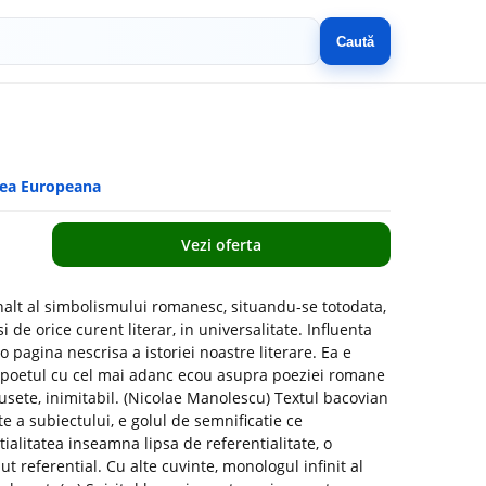
Caută
eea Europeana
Vezi oferta
nalt al simbolismului romanesc, situandu-se totodata,
 de orice curent literar, in universalitate. Influenta
 pagina nescrisa a istoriei noastre literare. Ea e
; poetul cu cel mai adanc ecou asupra poeziei romane
musete, inimitabil. (Nicolae Manolescu) Textul bacovian
e a subiectului, e golul de semnificatie ce
ialitatea inseamna lipsa de referentialitate, o
ut referential. Cu alte cuvinte, monologul infinit al