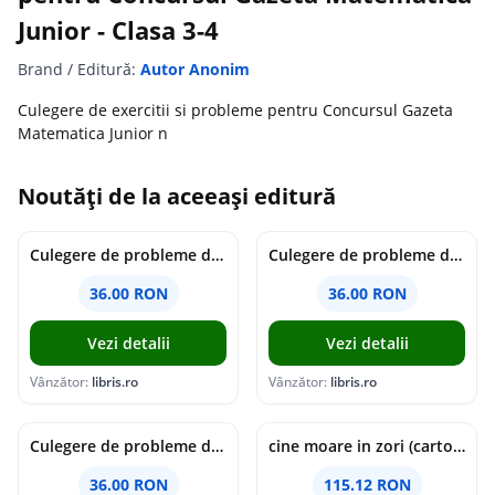
Junior - Clasa 3-4
Brand / Editură:
Autor Anonim
Culegere de exercitii si probleme pentru Concursul Gazeta
Matematica Junior n
Noutăți de la aceeași editură
Culegere de probleme de matematica - Clasa 7 - Ioana Monalisa Manea
Culegere de probleme de matematica - Clasa 6 - Ioana Monalisa Manea, Cristina Neagoe
36.00 RON
36.00 RON
Vezi detalii
Vezi detalii
Vânzător:
libris.ro
Vânzător:
libris.ro
Culegere de probleme de matematica - Clasa 5 - Ioana Monalisa Manea, Cristina Neagoe
cine moare in zori (cartonata) - holly jackson
36.00 RON
115.12 RON