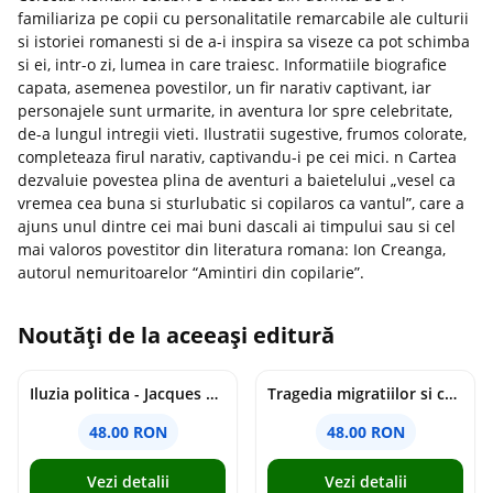
familiariza pe copii cu personalitatile remarcabile ale culturii
si istoriei romanesti si de a-i inspira sa viseze ca pot schimba
si ei, intr-o zi, lumea in care traiesc. Informatiile biografice
capata, asemenea povestilor, un fir narativ captivant, iar
personajele sunt urmarite, in aventura lor spre celebritate,
de-a lungul intregii vieti. Ilustratii sugestive, frumos colorate,
completeaza firul narativ, captivandu-i pe cei mici. n Cartea
dezvaluie povestea plina de aventuri a baietelului „vesel ca
vremea cea buna si sturlubatic si copilaros ca vantul”, care a
ajuns unul dintre cei mai buni dascali ai timpului sau si cel
mai valoros povestitor din literatura romana: Ion Creanga,
autorul nemuritoarelor “Amintiri din copilarie”.
Noutăți de la aceeași editură
Iluzia politica - Jacques Ellul
Tragedia migratiilor si caderea imperiilor. Sfantul Augustin si noi - Chantal Delsol
48.00 RON
48.00 RON
Vezi detalii
Vezi detalii