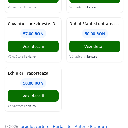
Vânzător:
libris.ro
Vânzător:
libris.ro
Cuvantul care zideste. Dialoguri - Vartan Arachelian
Duhul Sfant si unitatea Bisericii. Jurnal de Conciliu - Andre Scrima
57.00 RON
50.00 RON
Vezi detalii
Vezi detalii
Vânzător:
libris.ro
Vânzător:
libris.ro
Echipierii raporteaza
50.00 RON
Vezi detalii
Vânzător:
libris.ro
© 2026
targuldecarti.ro
·
Harta site
·
Autori
·
Branduri
·