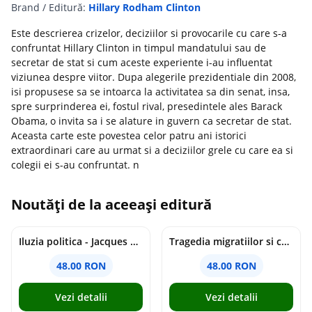
Brand / Editură:
Hillary Rodham Clinton
Este descrierea crizelor, deciziilor si provocarile cu care s-a
confruntat Hillary Clinton in timpul mandatului sau de
secretar de stat si cum aceste experiente i-au influentat
viziunea despre viitor. Dupa alegerile prezidentiale din 2008,
isi propusese sa se intoarca la activitatea sa din senat, insa,
spre surprinderea ei, fostul rival, presedintele ales Barack
Obama, o invita sa i se alature in guvern ca secretar de stat.
Aceasta carte este povestea celor patru ani istorici
extraordinari care au urmat si a deciziilor grele cu care ea si
colegii ei s-au confruntat. n
Noutăți de la aceeași editură
Iluzia politica - Jacques Ellul
Tragedia migratiilor si caderea imperiilor. Sfantul Augustin si noi - Chantal Delsol
48.00 RON
48.00 RON
Vezi detalii
Vezi detalii