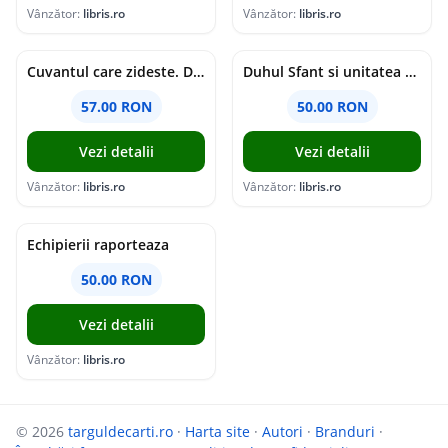
Vânzător:
libris.ro
Vânzător:
libris.ro
Cuvantul care zideste. Dialoguri - Vartan Arachelian
Duhul Sfant si unitatea Bisericii. Jurnal de Conciliu - Andre Scrima
57.00 RON
50.00 RON
Vezi detalii
Vezi detalii
Vânzător:
libris.ro
Vânzător:
libris.ro
Echipierii raporteaza
50.00 RON
Vezi detalii
Vânzător:
libris.ro
© 2026
targuldecarti.ro
·
Harta site
·
Autori
·
Branduri
·