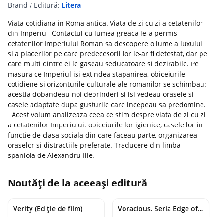
Brand / Editură:
Litera
Viata cotidiana in Roma antica. Viata de zi cu zi a cetatenilor
din Imperiu Contactul cu lumea greaca le-a permis
cetatenilor Imperiului Roman sa descopere o lume a luxului
si a placerilor pe care predecesorii lor le-ar fi detestat, dar pe
care multi dintre ei le gaseau seducatoare si dezirabile. Pe
masura ce Imperiul isi extindea stapanirea, obiceiurile
cotidiene si orizonturile culturale ale romanilor se schimbau:
acestia dobandeau noi deprinderi si isi vedeau orasele si
casele adaptate dupa gusturile care incepeau sa predomine.
Acest volum analizeaza ceea ce stim despre viata de zi cu zi
a cetatenilor Imperiului: obiceiurile lor igienice, casele lor in
functie de clasa sociala din care faceau parte, organizarea
oraselor si distractiile preferate. Traducere din limba
spaniola de Alexandru Ilie.
Noutăți de la aceeași editură
Verity (Ediție de film)
Voracious. Seria Edge of Darkness Vol.2