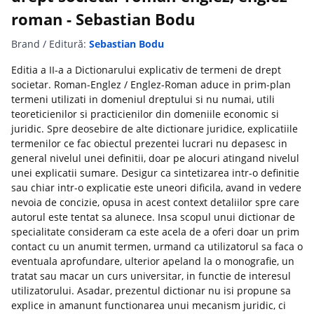
roman - Sebastian Bodu
Brand / Editură:
Sebastian Bodu
Editia a II-a a Dictionarului explicativ de termeni de drept
societar. Roman-Englez / Englez-Roman aduce in prim-plan
termeni utilizati in domeniul dreptului si nu numai, utili
teoreticienilor si practicienilor din domeniile economic si
juridic. Spre deosebire de alte dictionare juridice, explicatiile
termenilor ce fac obiectul prezentei lucrari nu depasesc in
general nivelul unei definitii, doar pe alocuri atingand nivelul
unei explicatii sumare. Desigur ca sintetizarea intr-o definitie
sau chiar intr-o explicatie este uneori dificila, avand in vedere
nevoia de concizie, opusa in acest context detaliilor spre care
autorul este tentat sa alunece. Insa scopul unui dictionar de
specialitate consideram ca este acela de a oferi doar un prim
contact cu un anumit termen, urmand ca utilizatorul sa faca o
eventuala aprofundare, ulterior apeland la o monografie, un
tratat sau macar un curs universitar, in functie de interesul
utilizatorului. Asadar, prezentul dictionar nu isi propune sa
explice in amanunt functionarea unui mecanism juridic, ci