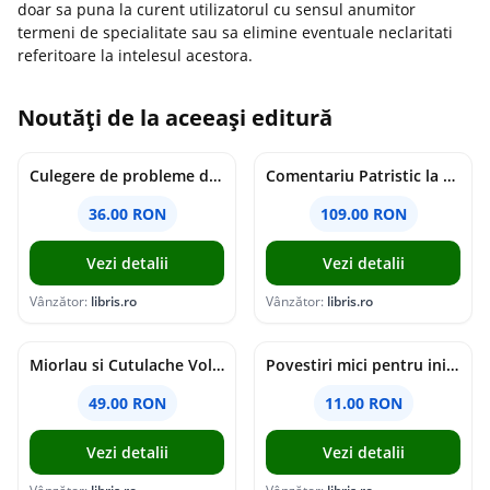
doar sa puna la curent utilizatorul cu sensul anumitor
termeni de specialitate sau sa elimine eventuale neclaritati
referitoare la intelesul acestora.
Noutăți de la aceeași editură
Culegere de probleme de matematica - Clasa 8 - Ioana Monalisa Manea, Cristina Neagoe
Comentariu Patristic la Scriptura. Vechiul Testament II. Geneza, 12-50 - George Claudiu Tutu, Mark Sheridan, Alexander Baumgarten, Thomas C. Oden
36.00 RON
109.00 RON
Vezi detalii
Vezi detalii
Vânzător:
libris.ro
Vânzător:
libris.ro
Miorlau si Cutulache Vol.1: Cu bicicleta pana la Luna - Timo Parvela
Povestiri mici pentru inimi mari - Adrian Chiaga, Cristina Chiaga
49.00 RON
11.00 RON
Vezi detalii
Vezi detalii