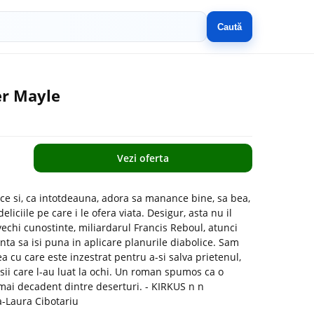
Caută
er Mayle
Vezi oferta
rce si, ca intotdeauna, adora sa manance bine, sa bea,
eliciile pe care i le ofera viata. Desigur, asta nu il
vechi cunostinte, miliardarul Francis Reboul, atunci
a sa isi puna in aplicare planurile diabolice. Sam
a cu care este inzestrat pentru a-si salva prietenul,
osii care l-au luat la ochi. Un roman spumos ca o
ai decadent dintre deserturi. - KIRKUS n n
-Laura Cibotariu