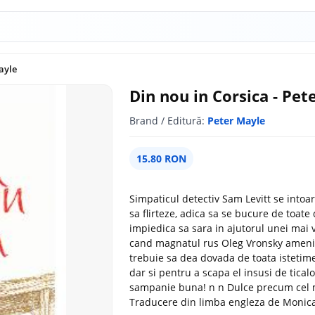
ayle
Din nou in Corsica - Pet
Brand / Editură:
Peter Mayle
15.80 RON
Simpaticul detectiv Sam Levitt se intoa
sa flirteze, adica sa se bucure de toate d
impiedica sa sara in ajutorul unei mai 
cand magnatul rus Oleg Vronsky amenint
trebuie sa dea dovada de toata istetime
dar si pentru a scapa el insusi de tical
sampanie buna! n n Dulce precum cel m
Traducere din limba engleza de Monica