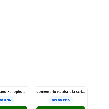
Nationalism and Xenophobia in Post-Soviet Russia - Ioana Madalina Miron
Comentariu Patristic la Scriptura. Vechiul Testament II. Geneza, 12-50 - George Claudiu Tutu, Mark Sheridan, Alexander Baumgarten, Thomas C. Oden
.00 RON
109.00 RON