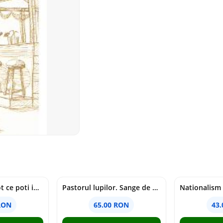
mapamondul. tot ce poti invata dintr-o harta - raquel martin
Pastorul lupilor. Sange de varcolac - Larisa Toader
RON
65.00 RON
43