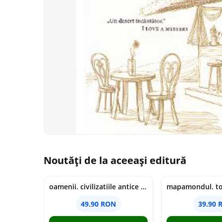
Noutăți de la aceeași editură
oamenii. civilizatiile antice si lucrurile uluitoare pe care le-au creat - jonny marx, charlie davis
49.90 RON
39.90 