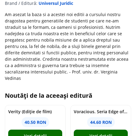
Brand / Editură:
Universul Juridic
Am asezat la baza si a acestei noi editii a cursului nostru
dragostea pentru generatiile de studenti pe care ne-am
straduit sa le formam, ca oameni si profesionisti. Nutrim
nadejdea ca truda noastra este in beneficiul celor care se
pregatesc pentru nobila misiune de a aplica dreptul sau
pentru cea, la fel de nobila, de a sluji binele general prin
diferite demnitati si functii publice, pentru intreg personalul
din administratie. Credinta noastra nestramutata este aceea
ca a administra si guverna tara trebuie sa insemne
sacralizarea interesului public. - Prof. univ. dr. Verginia
Vedinas
Noutăți de la aceeași editură
Verity (Ediție de film)
Voracious. Seria Edge of Darkness Vol.2
40.50 RON
44.60 RON
Vezi detalii
Vezi detalii