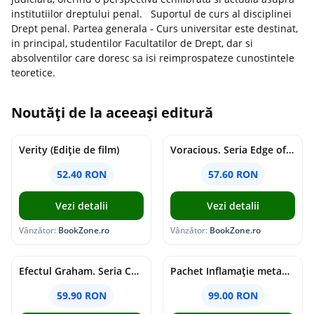
institutiilor dreptului penal. Suportul de curs al disciplinei
Drept penal. Partea generala - Curs universitar este destinat,
in principal, studentilor Facultatilor de Drept, dar si
absolventilor care doresc sa isi reimprospateze cunostintele
teoretice.
Noutăți de la aceeași editură
Verity (Ediție de film)
Voracious. Seria Edge of Darkness Vol.2
52.40 RON
57.60 RON
Vezi detalii
Vezi detalii
Vânzător:
BookZone.ro
Vânzător:
BookZone.ro
Efectul Graham. Seria Campus Diaries Vol.1
Pachet Inflamație metabolism și creier
59.90 RON
99.00 RON