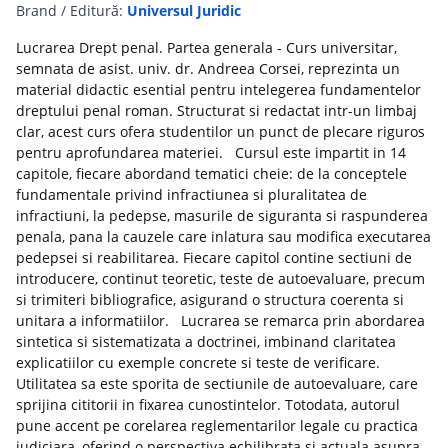
Brand / Editură:
Universul Juridic
Lucrarea Drept penal. Partea generala - Curs universitar,
semnata de asist. univ. dr. Andreea Corsei, reprezinta un
material didactic esential pentru intelegerea fundamentelor
dreptului penal roman. Structurat si redactat intr-un limbaj
clar, acest curs ofera studentilor un punct de plecare riguros
pentru aprofundarea materiei. Cursul este impartit in 14
capitole, fiecare abordand tematici cheie: de la conceptele
fundamentale privind infractiunea si pluralitatea de
infractiuni, la pedepse, masurile de siguranta si raspunderea
penala, pana la cauzele care inlatura sau modifica executarea
pedepsei si reabilitarea. Fiecare capitol contine sectiuni de
introducere, continut teoretic, teste de autoevaluare, precum
si trimiteri bibliografice, asigurand o structura coerenta si
unitara a informatiilor. Lucrarea se remarca prin abordarea
sintetica si sistematizata a doctrinei, imbinand claritatea
explicatiilor cu exemple concrete si teste de verificare.
Utilitatea sa este sporita de sectiunile de autoevaluare, care
sprijina cititorii in fixarea cunostintelor. Totodata, autorul
pune accent pe corelarea reglementarilor legale cu practica
judiciara, oferind o perspectiva echilibrata si actuala asupra