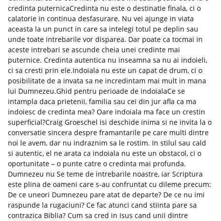
credinta puternicaCredinta nu este o destinatie finala, ci o
calatorie in continua desfasurare. Nu vei ajunge in viata
aceasta la un punct in care sa intelegi totul pe deplin sau
unde toate intrebarile vor disparea. Dar poate ca tocmai in
aceste intrebari se ascunde cheia unei credinte mai
puternice. Credinta autentica nu inseamna sa nu ai indoieli,
ci sa cresti prin ele.Indoiala nu este un capat de drum, ci o
posibilitate de a invata sa ne incredintam mai mult in mana
lui Dumnezeu.Ghid pentru perioade de indoialaCe se
intampla daca prietenii, familia sau cei din jur afla ca ma
indoiesc de credinta mea? Oare indoiala ma face un crestin
superficial?Craig Groeschel isi deschide inima si ne invita la o
conversatie sincera despre framantarile pe care multi dintre
noi le avem, dar nu indraznim sa le rostim. In stilul sau cald
si autentic, el ne arata ca indoiala nu este un obstacol, ci o
oportunitate – o punte catre o credinta mai profunda.
Dumnezeu nu Se teme de intrebarile noastre, iar Scriptura
este plina de oameni care s-au confruntat cu dileme precum:
De ce uneori Dumnezeu pare atat de departe? De ce nu imi
raspunde la rugaciuni? Ce fac atunci cand stiinta pare sa
contrazica Biblia? Cum sa cred in Isus cand unii dintre