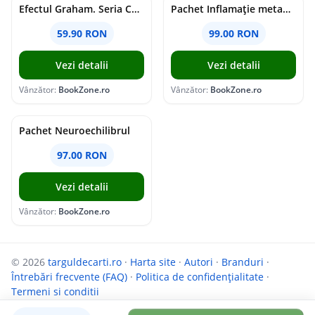
Efectul Graham. Seria Campus Diaries Vol.1
Pachet Inflamație metabolism și creier
59.90 RON
99.00 RON
Vezi detalii
Vezi detalii
Vânzător:
BookZone.ro
Vânzător:
BookZone.ro
Pachet Neuroechilibrul
97.00 RON
Vezi detalii
Vânzător:
BookZone.ro
© 2026
targuldecarti.ro
·
Harta site
·
Autori
·
Branduri
·
Întrebări frecvente (FAQ)
·
Politica de confidențialitate
·
Termeni si conditii