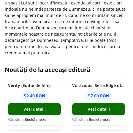
urmasii Lui sunt ipocriti?Mesajul esential al cartii este clar:
indoiala nu ne indeparteaza de Dumnezeu, ci ne poate ajuta
sa ne apropiem mai mult de El. Cand ne confruntam sincer
framantarile, avem ocazia sa ne intarim convingerile si sa
descoperim un Dumnezeu care ne iubeste chiar si in
momentele noastre de nesiguranta.Intrebarile tale nu Il
dezamagesc pe Dumnezeu. Dimpotriva, El le poate folosi
pentru a-ti transforma viata si pentru a te conduce spre o
credinta mai puternica
Noutăți de la aceeași editură
Verity (Ediție de film)
Voracious. Seria Edge of Darkness Vol.2
52.40 RON
57.60 RON
Vezi detalii
Vezi detalii
Vânzător:
BookZone.ro
Vânzător:
BookZone.ro