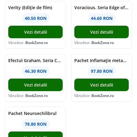
Verity (Ediție de film)
Voracious. Seria Edge of Darkness Vol.2
40.50 RON
44.60 RON
Vezi detalii
Vezi detalii
Vânzător:
BookZone.ro
Vânzător:
BookZone.ro
Efectul Graham. Seria Campus Diaries Vol.1
Pachet Inflamație metabolism și creier
46.30 RON
97.80 RON
Vezi detalii
Vezi detalii
Vânzător:
BookZone.ro
Vânzător:
BookZone.ro
Pachet Neuroechilibrul
78.80 RON