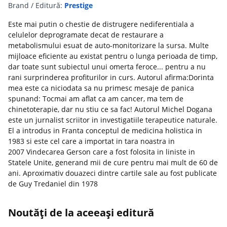
Brand / Editură:
Prestige
Este mai putin o chestie de distrugere nediferentiala a
celulelor deprogramate decat de restaurare a
metabolismului esuat de auto-monitorizare la sursa. Multe
mijloace eficiente au existat pentru o lunga perioada de timp,
dar toate sunt subiectul unui omerta feroce... pentru a nu
rani surprinderea profiturilor in curs. Autorul afirma:Dorinta
mea este ca niciodata sa nu primesc mesaje de panica
spunand: Tocmai am aflat ca am cancer, ma tem de
chinetoterapie, dar nu stiu ce sa fac! Autorul Michel Dogana
este un jurnalist scriitor in investigatiile terapeutice naturale.
El a introdus in Franta conceptul de medicina holistica in
1983 si este cel care a importat in tara noastra in
2007 Vindecarea Gerson care a fost folosita in liniste in
Statele Unite, generand mii de cure pentru mai mult de 60 de
ani. Aproximativ douazeci dintre cartile sale au fost publicate
de Guy Tredaniel din 1978
Noutăți de la aceeași editură