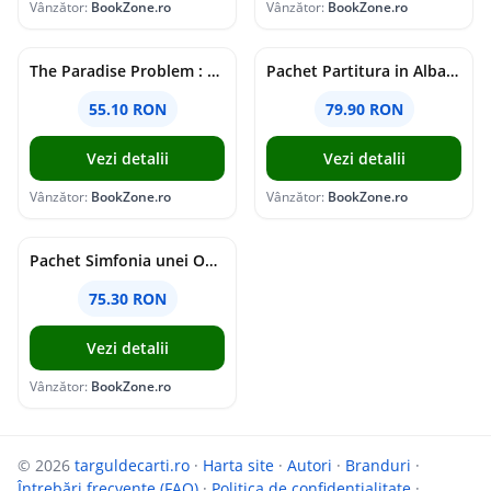
Vânzător:
BookZone.ro
Vânzător:
BookZone.ro
The Paradise Problem : A sparkling opposites-attract fake-dating romance
Pachet Partitura in Albastru
55.10 RON
79.90 RON
Vezi detalii
Vezi detalii
Vânzător:
BookZone.ro
Vânzător:
BookZone.ro
Pachet Simfonia unei Obsesii
75.30 RON
Vezi detalii
Vânzător:
BookZone.ro
© 2026
targuldecarti.ro
·
Harta site
·
Autori
·
Branduri
·
Întrebări frecvente (FAQ)
·
Politica de confidențialitate
·