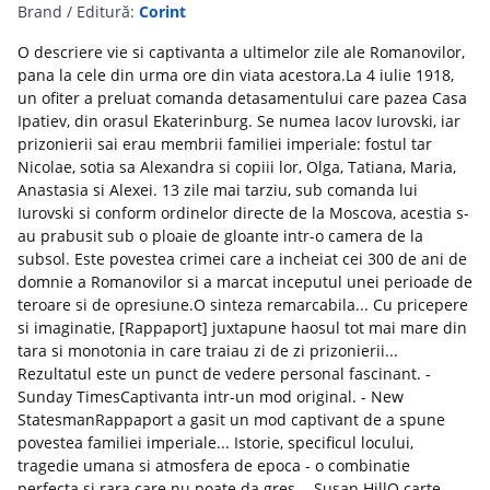
Brand / Editură:
Corint
O descriere vie si captivanta a ultimelor zile ale Romanovilor,
pana la cele din urma ore din viata acestora.La 4 iulie 1918,
un ofiter a preluat comanda detasamentului care pazea Casa
Ipatiev, din orasul Ekaterinburg. Se numea Iacov Iurovski, iar
prizonierii sai erau membrii familiei imperiale: fostul tar
Nicolae, sotia sa Alexandra si copiii lor, Olga, Tatiana, Maria,
Anastasia si Alexei. 13 zile mai tarziu, sub comanda lui
Iurovski si conform ordinelor directe de la Moscova, acestia s-
au prabusit sub o ploaie de gloante intr-o camera de la
subsol. Este povestea crimei care a incheiat cei 300 de ani de
domnie a Romanovilor si a marcat inceputul unei perioade de
teroare si de opresiune.O sinteza remarcabila... Cu pricepere
si imaginatie, [Rappaport] juxtapune haosul tot mai mare din
tara si monotonia in care traiau zi de zi prizonierii...
Rezultatul este un punct de vedere personal fascinant. -
Sunday TimesCaptivanta intr-un mod original. - New
StatesmanRappaport a gasit un mod captivant de a spune
povestea familiei imperiale... Istorie, specificul locului,
tragedie umana si atmosfera de epoca - o combinatie
perfecta si rara care nu poate da gres. - Susan HillO carte