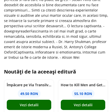
deosebit de accesibila si bine documentata care nu face
compromisuri... Simti ca citesti descrierea experientelor
vizuale si auditive ale unui martor ocular care, in acelasi timp,
se intoarce la sursele primare si creeaza atmosfera din
perspectiva unui scriitor desavarsit... O lectura captivanta. -
dovegreyreaderFascinanta in cel mai inalt grad, o carte
remarcabila, sensibila, echilibrata si, in mod sigur, ultimul
cuvant asupra acestui subiect. - Dr. Harry Shukman, profesor
emerit de istorie moderna a Rusiei, St. Antony’s College
OxfordCaptivanta, infioratoare si emotionanta, intocmai cum
ar trebui sa fie o carte de istorie. - Alison Wei
Noutăți de la aceeași editură
Împăcare pe Via Transilvanica
How to Kill Men and Get Away With It : Book 1
49.50 RON
55.10 RON
Vezi detalii
Vezi detalii