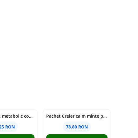
Pachet Reset metabolic complet
Pachet Creier calm minte puternică
.25 RON
78.80 RON