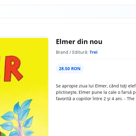
Elmer din nou
Brand / Editură:
Trei
28.50 RON
Se apropie ziua lui Elmer, când toți elef
plictisește, Elmer pune la cale o farsă p
favorită a copiilor între 2 și 4 ani. - T