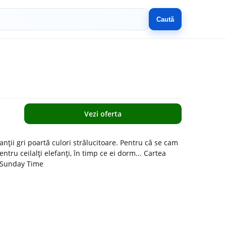
Caută
Vezi oferta
anții gri poartă culori strălucitoare. Pentru că se cam
entru ceilalți elefanți, în timp ce ei dorm... Cartea
he Sunday Time