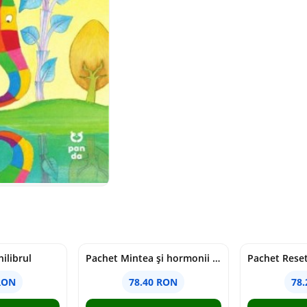
ilibrul
Pachet Mintea și hormonii tăi
RON
78.40 RON
78