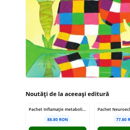
Noutăți de la aceeași editură
Pachet Inflamație metabolism și creier
Pachet Neuroech
88.80 RON
77.80 