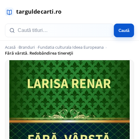
Caută
Acasă
Branduri
Fundatia culturala Ideea Europeana
Fără vârstă. Redobândirea tinereții