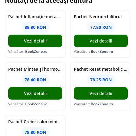
Noutăți de la aceeași editură
Pachet Inflamație metabolism și creier
Pachet Neuroechilibrul
88.80 RON
77.80 RON
Vezi detalii
Vezi detalii
Vânzător:
BookZone.ro
Vânzător:
BookZone.ro
Pachet Mintea și hormonii tăi
Pachet Reset metabolic complet
78.40 RON
78.25 RON
Vezi detalii
Vezi detalii
Vânzător:
BookZone.ro
Vânzător:
BookZone.ro
Pachet Creier calm minte puternică
78.80 RON