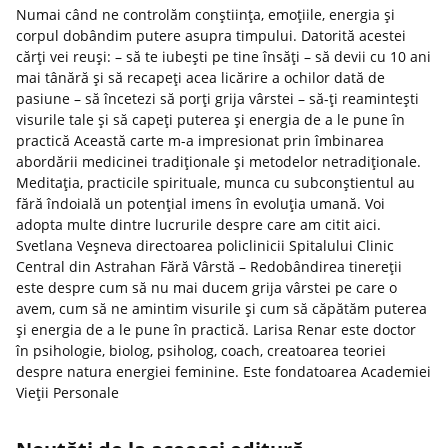
Numai când ne controlăm conștiința, emoțiile, energia și
corpul dobândim putere asupra timpului. Datorită acestei
cărți vei reuși: – să te iubești pe tine însăți – să devii cu 10 ani
mai tânără și să recapeți acea licărire a ochilor dată de
pasiune – să încetezi să porți grija vârstei – să-ți reamintești
visurile tale și să capeți puterea și energia de a le pune în
practică Această carte m-a impresionat prin îmbinarea
abordării medicinei tradiționale și metodelor netradiționale.
Meditația, practicile spirituale, munca cu subconștientul au
fără îndoială un potențial imens în evoluția umană. Voi
adopta multe dintre lucrurile despre care am citit aici.
Svetlana Veșneva directoarea policlinicii Spitalului Clinic
Central din Astrahan Fără Vârstă – Redobândirea tinereții
este despre cum să nu mai ducem grija vârstei pe care o
avem, cum să ne amintim visurile și cum să căpătăm puterea
și energia de a le pune în practică. Larisa Renar este doctor
în psihologie, biolog, psiholog, coach, creatoarea teoriei
despre natura energiei feminine. Este fondatoarea Academiei
Vieții Personale