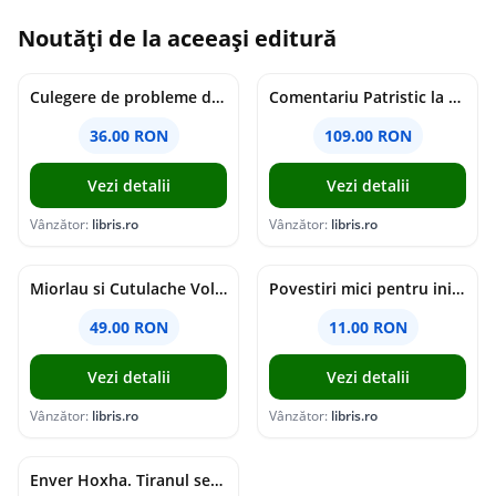
Noutăți de la aceeași editură
Culegere de probleme de matematica - Clasa 8 - Ioana Monalisa Manea, Cristina Neagoe
Comentariu Patristic la Scriptura. Vechiul Testament II. Geneza, 12-50 - George Claudiu Tutu, Mark Sheridan, Alexander Baumgarten, Thomas C. Oden
36.00 RON
109.00 RON
Vezi detalii
Vezi detalii
Vânzător:
libris.ro
Vânzător:
libris.ro
Miorlau si Cutulache Vol.1: Cu bicicleta pana la Luna - Timo Parvela
Povestiri mici pentru inimi mari - Adrian Chiaga, Cristina Chiaga
49.00 RON
11.00 RON
Vezi detalii
Vezi detalii
Vânzător:
libris.ro
Vânzător:
libris.ro
Enver Hoxha. Tiranul secolului al XX-lea - Rober C. Austin, Artan R. Hoxha