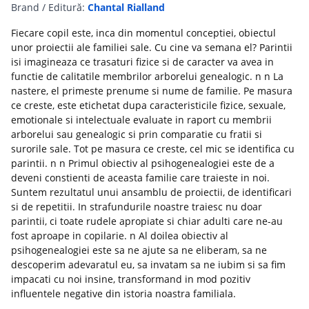
Brand / Editură:
Chantal Rialland
Fiecare copil este, inca din momentul conceptiei, obiectul
unor proiectii ale familiei sale. Cu cine va semana el? Parintii
isi imagineaza ce trasaturi fizice si de caracter va avea in
functie de calitatile membrilor arborelui genealogic. n n La
nastere, el primeste prenume si nume de familie. Pe masura
ce creste, este etichetat dupa caracteristicile fizice, sexuale,
emotionale si intelectuale evaluate in raport cu membrii
arborelui sau genealogic si prin comparatie cu fratii si
surorile sale. Tot pe masura ce creste, cel mic se identifica cu
parintii. n n Primul obiectiv al psihogenealogiei este de a
deveni constienti de aceasta familie care traieste in noi.
Suntem rezultatul unui ansamblu de proiectii, de identificari
si de repetitii. In strafundurile noastre traiesc nu doar
parintii, ci toate rudele apropiate si chiar adulti care ne-au
fost aproape in copilarie. n Al doilea obiectiv al
psihogenealogiei este sa ne ajute sa ne eliberam, sa ne
descoperim adevaratul eu, sa invatam sa ne iubim si sa fim
impacati cu noi insine, transformand in mod pozitiv
influentele negative din istoria noastra familiala.