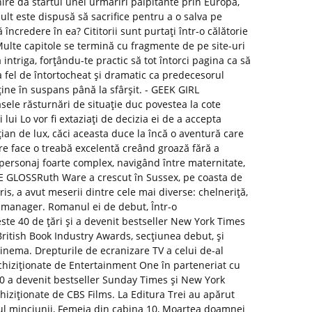
nire dă startul unei urmăriri palpitante prin Europa,
ult este dispusă să sacrifice pentru a o salva pe
încredere în ea? Cititorii sunt purtați într-o călătorie
ulte capitole se termină cu fragmente de pe site-uri
intriga, forțându-te practic să tot întorci pagina ca să
 fel de întortocheat și dramatic ca predecesorul
ine în suspans până la sfârșit. - GEEK GIRL
le răsturnări de situație duc povestea la cote
lui Lo vor fi extaziați de decizia ei de a accepta
țian de lux, căci aceasta duce la încă o aventură care
e face o treabă excelentă creând groază fără a
personaj foarte complex, navigând între maternitate,
HE GLOSSRuth Ware a crescut în Sussex, pe coasta de
ris, a avut meserii dintre cele mai diverse: chelneriță,
R manager. Romanul ei de debut, Într-o
este 40 de țări și a devenit bestseller New York Times
British Book Industry Awards, secțiunea debut, și
inema. Drepturile de ecranizare TV a celui de-al
achiziționate de Entertainment One în parteneriat cu
0 a devenit bestseller Sunday Times și New York
chiziționate de CBS Films. La Editura Trei au apărut
ul minciunii, Femeia din cabina 10, Moartea doamnei