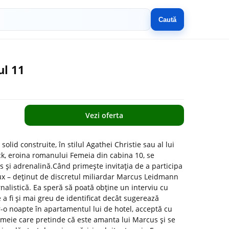
Caută
l 11
Vezi oferta
lid construite, în stilul Agathei Christie sau al lui
k, eroina romanului Femeia din cabina 10, se
s și adrenalină.Când primește invitația de a participa
lux – deținut de discretul miliardar Marcus Leidmann
urnalistică. Ea speră să poată obține un interviu cu
 a fi și mai greu de identificat decât sugerează
-o noapte în apartamentul lui de hotel, acceptă cu
emeie care pretinde că este amanta lui Marcus și se