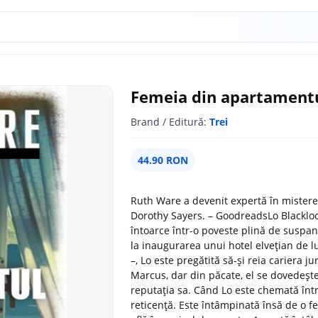
Femeia din apartamentu
Brand / Editură:
Trei
44.90 RON
Ruth Ware a devenit expertă în mistere so
Dorothy Sayers. – GoodreadsLo Blackloc
întoarce într-o poveste plină de suspan
la inaugurarea unui hotel elvețian de 
–, Lo este pregătită să-și reia cariera j
Marcus, dar din păcate, el se dovedește
reputația sa. Când Lo este chemată într
reticență. Este întâmpinată însă de o f