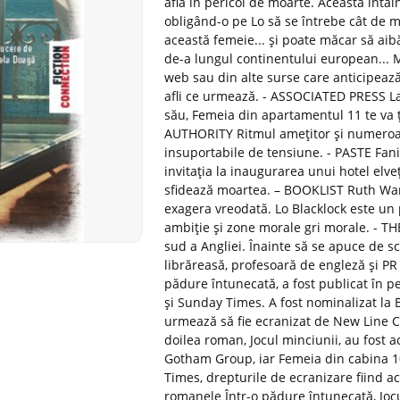
află în pericol de moarte. Această întâl
obligând-o pe Lo să se întrebe cât de m
această femeie... și poate măcar să aibă 
de-a lungul continentului european... M
web sau din alte surse care anticipează 
afli ce urmează. - ASSOCIATED PRESS La
său, Femeia din apartamentul 11 te va ț
AUTHORITY Ritmul amețitor și numeroase
insuportabile de tensiune. - PASTE Fanii 
invitația la inaugurarea unui hotel elve
sfidează moartea. – BOOKLIST Ruth War
exagera vreodată. Lo Blacklock este un 
ambiție și zone morale gri morale. - T
sud a Angliei. Înainte să se apuce de sc
librăreasă, profesoară de engleză și P
pădure întunecată, a fost publicat în p
și Sunday Times. A fost nominalizat la 
urmează să fie ecranizat de New Line C
doilea roman, Jocul minciunii, au fost 
Gotham Group, iar Femeia din cabina 1
Times, drepturile de ecranizare fiind a
romanele Într-o pădure întunecată, Joc