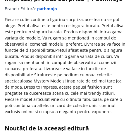
Brand / Editură:
pathmojo
Fiecare cutie contine o figurina surpriza, acestea nu se pot
alege. Pretul afisat este pentru o singura bucata. Pretul afisat
este pentru o singura bucata. Produs disponibil intr-o gama
variata de modele. Va rugam sa mentionati in campul de
observatii al comenzii modelul preferat. Livrarea se va face in
functie de disponibilitate.Pretul afisat este pentru o singura
bucata. Produs disponibil intr-o gama variata de culori. Va
rugam sa mentionati in campul de observatii al comenzii
culoarea preferata. Livrarea se va face in functie de
disponibilitate.Straluceste pe podium cu noua colectie
spectaculoasa Mystery Models! Inspirate de cel mai tare joc
de moda, Dress to Impress, aceste papusi fashion sunt
pregatite sa cucereasca scena cu cele mai trendy stiluri.
Fiecare model articulat vine cu o tinuta fabuloasa, pe care o
poti combina cu altele, un card de colectie unic, continut
exclusiv online si o capsula eleganta pentru expunere.
Noutăți de la aceeași editură