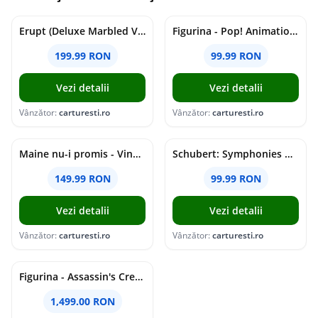
Erupt (Deluxe Marbled Vinyl) | Cojo
Figurina - Pop! Animation - One Piece - Nico Robin | Funko
199.99 RON
99.99 RON
Vezi detalii
Vezi detalii
Vânzător:
carturesti.ro
Vânzător:
carturesti.ro
Maine nu-i promis - Vinyl | Grasu XXL
Schubert: Symphonies Nos. 5-6, 8-9; Rosamunde Overture & Ballet Music (SACD) | Herbert von Karajan, Berliner Philharmoniker
149.99 RON
99.99 RON
Vezi detalii
Vezi detalii
Vânzător:
carturesti.ro
Vânzător:
carturesti.ro
Figurina - Assassin's Creed: Shadows - Animus Yasuke | PureArts
1,499.00 RON