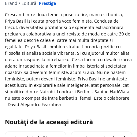
Brand / Editură:
Prestige
Crescand intre doua femei opuse ca fire, mama si bunica,
Priya Basil isi cauta propria voce feminista. Condusa de
trecut, diversitatea pozitiilor si o experienta extraordinara -
preluarea colaborativa a unei reviste de moda de catre 39 de
femei ea descrie calea ei catre mai multa dreptate si
egalitate. Priya Basil combina stralucit propria pozitie cu
filosofia si analiza sociala vibranta. Si cu ajutorul multor aliati
ofera un raspuns la intrebarea: Ce sa facem cu devalorizarea
adanc inradacinata a femeilor in limba, istoria si societatea
noastra? Sa devenim feministe, acum si aici. Nu ne nastem
feministe, putem deveni feministe. Priya Basil ne aminteste
acest lucru in explorarile sale inteligente, atat personale, cat
si politice dintre Nairobi, Londra si Berlin. - Sabine HarkViata
nu este o competitie intre barbati si femei. Este o colaborare.
- David Alejandro Fearnhea
Noutăți de la aceeași editură