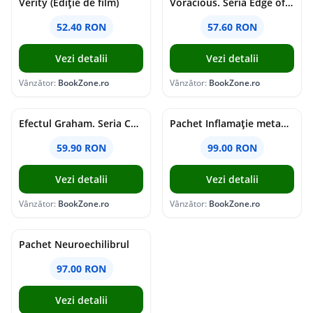
Verity (Ediție de film)
Voracious. Seria Edge of Darkness Vol.2
52.40 RON
57.60 RON
Vezi detalii
Vezi detalii
Vânzător:
BookZone.ro
Vânzător:
BookZone.ro
Efectul Graham. Seria Campus Diaries Vol.1
Pachet Inflamație metabolism și creier
59.90 RON
99.00 RON
Vezi detalii
Vezi detalii
Vânzător:
BookZone.ro
Vânzător:
BookZone.ro
Pachet Neuroechilibrul
97.00 RON
Vezi detalii