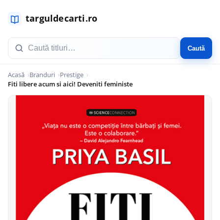
Caută
Acasă
Branduri
Prestige
Fiti libere acum si aici! Deveniti feministe