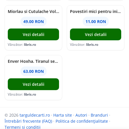
Miorlau si Cutulache Vol.1: Cu bicicleta pana la Luna - Timo Parvela
Povestiri mici pentru inimi mari - Adrian Chiaga, Cristina Chiaga
49.00 RON
11.00 RON
Vezi detalii
Vezi detalii
Vânzător:
libris.ro
Vânzător:
libris.ro
Enver Hoxha. Tiranul secolului al XX-lea - Rober C. Austin, Artan R. Hoxha
63.00 RON
Vezi detalii
Vânzător:
libris.ro
© 2026
targuldecarti.ro
·
Harta site
·
Autori
·
Branduri
·
Întrebări frecvente (FAQ)
·
Politica de confidențialitate
·
Termeni si conditii