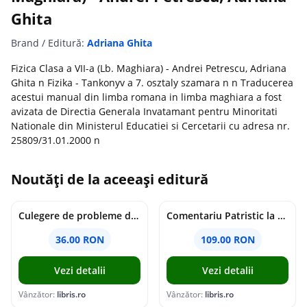
Ghita
Brand / Editură:
Adriana Ghita
Fizica Clasa a VII-a (Lb. Maghiara) - Andrei Petrescu, Adriana
Ghita n Fizika - Tankonyv a 7. osztaly szamara n n Traducerea
acestui manual din limba romana in limba maghiara a fost
avizata de Directia Generala Invatamant pentru Minoritati
Nationale din Ministerul Educatiei si Cercetarii cu adresa nr.
25809/31.01.2000 n
Noutăți de la aceeași editură
Culegere de probleme de matematica - Clasa 8 - Ioana Monalisa Manea, Cristina Neagoe
Comentariu Patristic la Scriptura. Vechiul Testament II. Geneza, 12-50 - George Claudiu Tutu, Mark Sheridan, Alexander Baumgarten, Thomas C. Oden
36.00 RON
109.00 RON
Vezi detalii
Vezi detalii
Vânzător:
libris.ro
Vânzător:
libris.ro