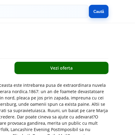
Caută
Vezi oferta
Aceasta este intrebarea pusa de extraordinara nuvela
literara nordica.1867: un an de foamete devastatoare
din nord, pleaca pe jos prin zapada, impreuna cu cei
Petersburg, unde oamenii spun ca exista paine. Altii se
erati sa supravietuiasca. Ruuni, un baiat pe care Marja
credere. Dar poate cineva sa ajute cu adevarat?O
care provoaca gandirea, merita un public cu mult
rfolk, Lancashire Evening PostImposibil sa nu