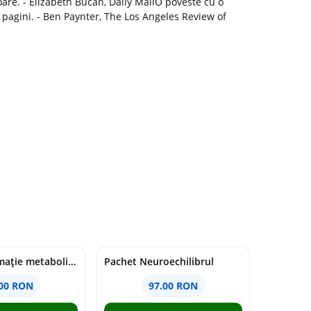
are. - Elizabeth Bucan, Daily MailO poveste cu o
 pagini. - Ben Paynter, The Los Angeles Review of
Pachet Inflamație metabolism și creier
Pachet Neuroechilibrul
.00 RON
97.00 RON