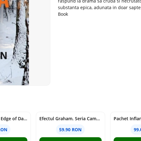
raspund la drama sa cruda si necrutato
substanta epica, adunata in doar sapte
Book
Voracious. Seria Edge of Darkness Vol.2
Efectul Graham. Seria Campus Diaries Vol.1
RON
59.90 RON
99