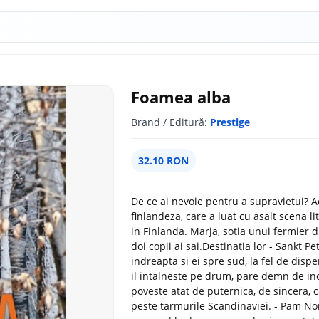
Foamea alba
Brand / Editură:
Prestige
32.10 RON
De ce ai nevoie pentru a supravietui? 
finlandeza, care a luat cu asalt scena 
in Finlanda. Marja, sotia unui fermier 
doi copii ai sai.Destinatia lor - Sankt 
indreapta si ei spre sud, la fel de disp
il intalneste pe drum, pare demn de in
poveste atat de puternica, de sincera, 
peste tarmurile Scandinaviei. - Pam No