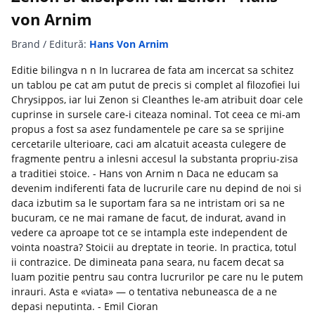
von Arnim
Brand / Editură:
Hans Von Arnim
Editie bilingva n n In lucrarea de fata am incercat sa schitez
un tablou pe cat am putut de precis si complet al filozofiei lui
Chrysippos, iar lui Zenon si Cleanthes le-am atribuit doar cele
cuprinse in sursele care-i citeaza nominal. Tot ceea ce mi-am
propus a fost sa asez fundamentele pe care sa se sprijine
cercetarile ulterioare, caci am alcatuit aceasta culegere de
fragmente pentru a inlesni accesul la substanta propriu-zisa
a traditiei stoice. - Hans von Arnim n Daca ne educam sa
devenim indiferenti fata de lucrurile care nu depind de noi si
daca izbutim sa le suportam fara sa ne intristam ori sa ne
bucuram, ce ne mai ramane de facut, de indurat, avand in
vedere ca aproape tot ce se intampla este independent de
vointa noastra? Stoicii au dreptate in teorie. In practica, totul
ii contrazice. De dimineata pana seara, nu facem decat sa
luam pozitie pentru sau contra lucrurilor pe care nu le putem
inrauri. Asta e «viata» — o tentativa nebuneasca de a ne
depasi neputinta. - Emil Cioran