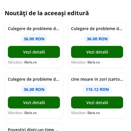
Noutăți de la aceeași editură
Culegere de probleme de matematica - Clasa 7 - Ioana Monalisa Manea
Culegere de probleme de matematica - Clasa 6 - Ioana Monalisa Manea, Cristina Neagoe
36.00 RON
36.00 RON
Vezi detalii
Vezi detalii
Vânzător:
libris.ro
Vânzător:
libris.ro
Culegere de probleme de matematica - Clasa 5 - Ioana Monalisa Manea, Cristina Neagoe
cine moare in zori (cartonata) - holly jackson
36.00 RON
115.12 RON
Vezi detalii
Vezi detalii
Vânzător:
libris.ro
Vânzător:
libris.ro
Povestiri dintr-un timp suspendat - Simona Mihutiu