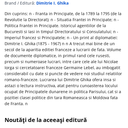
Brand / Editură:
Dimitrie I. Ghika
Din cuprins: n - Franta in Principate, de la 1789 la 1795 (de la
Revolutie la Directorat); n - Situatia Frantei in Principate; n -
Politica Frantei in Principate. Istoricul agentiilor de la
Bucuresti si Iasi in timpul Directoratului si Consulatului; n -
Imperiul francez si Principatele; n - Un print al diplomatiei:
Dimitrie I. Ghika (1875 - 1967) n n A trecut mai bine de un
secol de la aparitia editiei franceze a lucrarii de fata. Volume
de documente diplomatice, in primul rand cele rusesti,
precum si numeroase lucrari, intre care cele ale lui Nicolae
Iorga si cercetatoarei franceze Germaine Lebel, au imbogatit
considerabil cu date si puncte de vedere noi studiul relatiilor
romano-franceze. Lucrarea lui Dimitrie Ghika ofera insa si
astazi o lectura instructiva, atat pentru cunoasterea locului
ocupat de Principatele dunarene in politica Parisului, cat si a
pozitiei clasei politice din tara Romaneasca si Moldova fata
de Franta. n
Noutăți de la aceeași editură