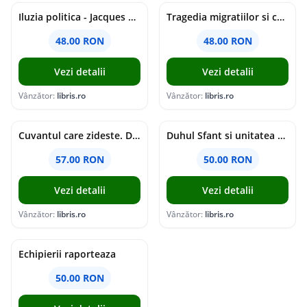
Iluzia politica - Jacques Ellul
Tragedia migratiilor si caderea imperiilor. Sfantul Augustin si noi - Chantal Delsol
48.00 RON
48.00 RON
Vezi detalii
Vezi detalii
Vânzător:
libris.ro
Vânzător:
libris.ro
Cuvantul care zideste. Dialoguri - Vartan Arachelian
Duhul Sfant si unitatea Bisericii. Jurnal de Conciliu - Andre Scrima
57.00 RON
50.00 RON
Vezi detalii
Vezi detalii
Vânzător:
libris.ro
Vânzător:
libris.ro
Echipierii raporteaza
50.00 RON