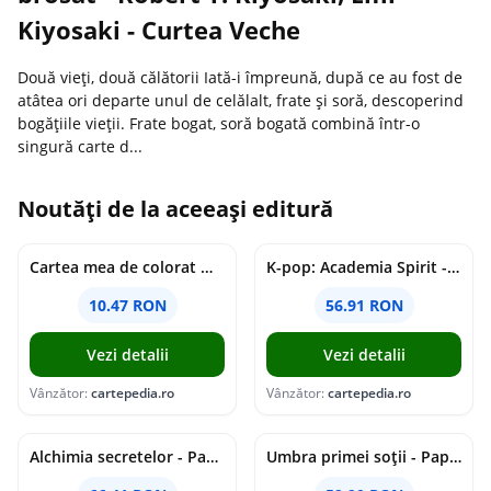
Kiyosaki - Curtea Veche
Două vieți, două călătorii Iată-i împreună, după ce au fost de
atâtea ori departe unul de celălalt, frate şi soră, descoperind
bogăţiile vieţii. Frate bogat, soră bogată combină într-o
singură carte d...
Noutăți de la aceeași editură
Cartea mea de colorat Moș Crăciun - Paperback - *** - Didactica Publishing House
K-pop: Academia Spirit - Paperback brosat - Joheun Lee - Bookzone
10.47 RON
56.91 RON
Vezi detalii
Vezi detalii
Vânzător:
cartepedia.ro
Vânzător:
cartepedia.ro
Alchimia secretelor - Paperback brosat - Stephanie Garber - Bookzone
Umbra primei soții - Paperback brosat - Adele Parks - Bookzone