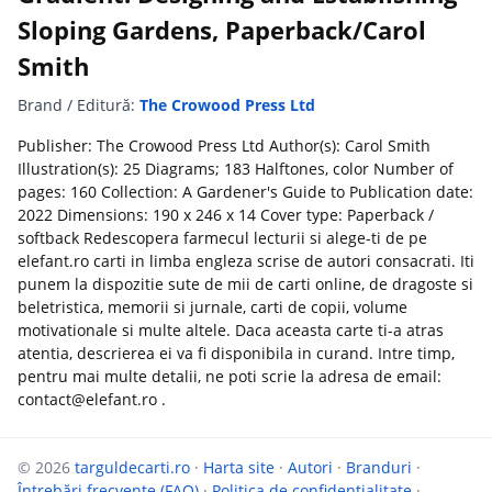
Sloping Gardens, Paperback/Carol
Smith
Brand / Editură:
The Crowood Press Ltd
Publisher: The Crowood Press Ltd Author(s): Carol Smith
Illustration(s): 25 Diagrams; 183 Halftones, color Number of
pages: 160 Collection: A Gardener's Guide to Publication date:
2022 Dimensions: 190 x 246 x 14 Cover type: Paperback /
softback Redescopera farmecul lecturii si alege-ti de pe
elefant.ro carti in limba engleza scrise de autori consacrati. Iti
punem la dispozitie sute de mii de carti online, de dragoste si
beletristica, memorii si jurnale, carti de copii, volume
motivationale si multe altele. Daca aceasta carte ti-a atras
atentia, descrierea ei va fi disponibila in curand. Intre timp,
pentru mai multe detalii, ne poti scrie la adresa de email:
contact@elefant.ro .
© 2026
targuldecarti.ro
·
Harta site
·
Autori
·
Branduri
·
Întrebări frecvente (FAQ)
·
Politica de confidențialitate
·