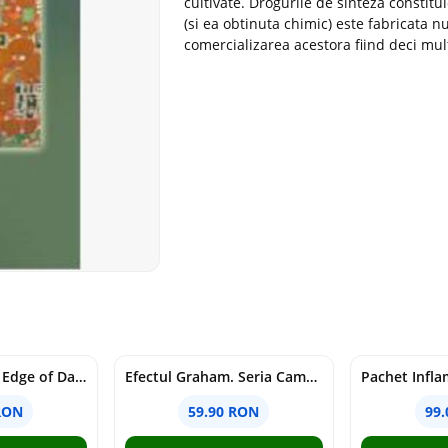
cultivate. Drogurile de sinteza constitu
(si ea obtinuta chimic) este fabricata 
comercializarea acestora fiind deci mu
Voracious. Seria Edge of Darkness Vol.2
Efectul Graham. Seria Campus Diaries Vol.1
RON
59.90 RON
99