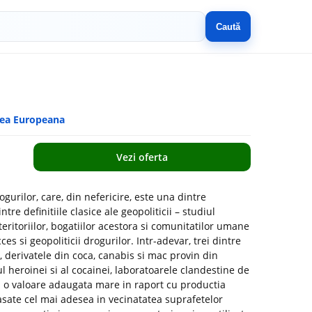
Caută
eea Europeana
Vezi oferta
gurilor, care, din nefericire, este una dintre
re definitiile clasice ale geopoliticii – studiul
teritoriilor, bogatiilor acestora si comunitatilor umane
ces si geopoliticii drogurilor. Intr-adevar, trei dintre
e, derivatele din coca, canabis si mac provin din
ul heroinei si al cocainei, laboratoarele clandestine de
a o valoare adaugata mare in raport cu productia
asate cel mai adesea in vecinatatea suprafetelor