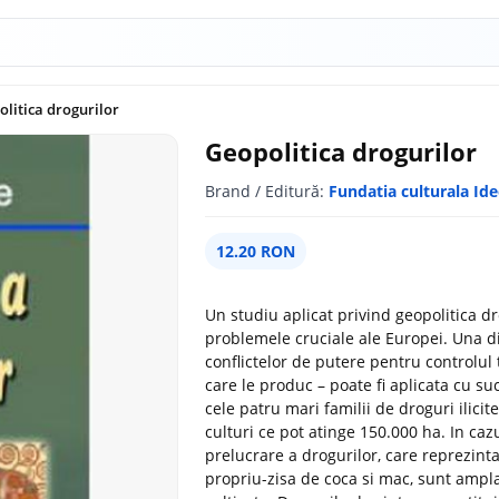
litica drogurilor
Geopolitica drogurilor
Brand / Editură:
Fundatia culturala Id
12.20 RON
Un studiu aplicat privind geopolitica dro
problemele cruciale ale Europei. Una dint
conflictelor de putere pentru controlul 
care le produc – poate fi aplicata cu suc
cele patru mari familii de droguri ilicit
culturi ce pot atinge 150.000 ha. In caz
prelucrare a drogurilor, care reprezint
propriu-zisa de coca si mac, sunt ampl