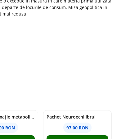
ie o exceptie in masura in care materia prima utilizata
nu departe de locurile de consum. Miza geopolitica in
lt mai redusa
Pachet Inflamație metabolism și creier
Pachet Neuroechilibrul
.00 RON
97.00 RON