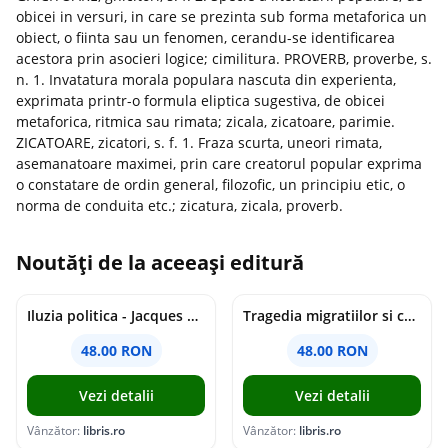
obicei in versuri, in care se prezinta sub forma metaforica un
obiect, o fiinta sau un fenomen, cerandu-se identificarea
acestora prin asocieri logice; cimilitura. PROVERB, proverbe, s.
n. 1. Invatatura morala populara nascuta din experienta,
exprimata printr-o formula eliptica sugestiva, de obicei
metaforica, ritmica sau rimata; zicala, zicatoare, parimie.
ZICATOARE, zicatori, s. f. 1. Fraza scurta, uneori rimata,
asemanatoare maximei, prin care creatorul popular exprima
o constatare de ordin general, filozofic, un principiu etic, o
norma de conduita etc.; zicatura, zicala, proverb.
Noutăți de la aceeași editură
Iluzia politica - Jacques Ellul
Tragedia migratiilor si caderea imperiilor. Sfantul Augustin si noi - Chantal Delsol
48.00 RON
48.00 RON
Vezi detalii
Vezi detalii
Vânzător:
libris.ro
Vânzător:
libris.ro