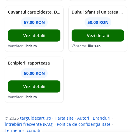
Cuvantul care zideste. Dialoguri - Vartan Arachelian
Duhul Sfant si unitatea Bisericii. Jurnal de Conciliu - Andre Scrima
57.00 RON
50.00 RON
Vezi detalii
Vezi detalii
Vânzător:
libris.ro
Vânzător:
libris.ro
Echipierii raporteaza
50.00 RON
Vezi detalii
Vânzător:
libris.ro
© 2026
targuldecarti.ro
·
Harta site
·
Autori
·
Branduri
·
Întrebări frecvente (FAQ)
·
Politica de confidențialitate
·
Termeni si conditii