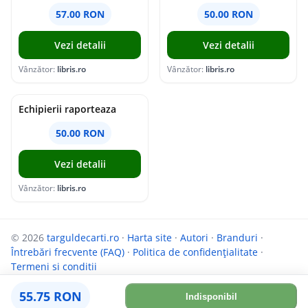
57.00 RON
50.00 RON
Vezi detalii
Vezi detalii
Vânzător:
libris.ro
Vânzător:
libris.ro
Echipierii raporteaza
50.00 RON
Vezi detalii
Vânzător:
libris.ro
© 2026
targuldecarti.ro
·
Harta site
·
Autori
·
Branduri
·
Întrebări frecvente (FAQ)
·
Politica de confidențialitate
·
Termeni si conditii
Parteneri:
InfoCompanii.ro
și
GoShopping.ro
55.75 RON
Indisponibil