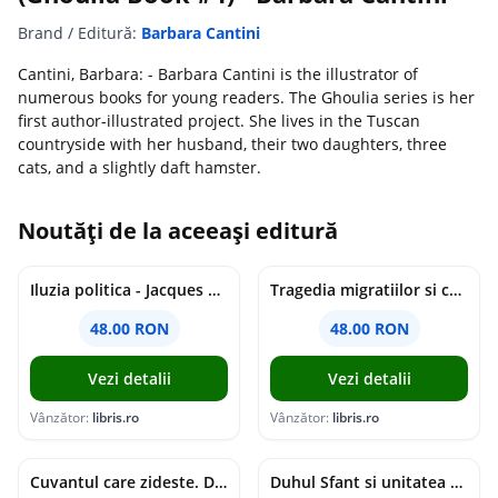
Brand / Editură:
Barbara Cantini
Cantini, Barbara: - Barbara Cantini is the illustrator of
numerous books for young readers. The Ghoulia series is her
first author-illustrated project. She lives in the Tuscan
countryside with her husband, their two daughters, three
cats, and a slightly daft hamster.
Noutăți de la aceeași editură
Iluzia politica - Jacques Ellul
Tragedia migratiilor si caderea imperiilor. Sfantul Augustin si noi - Chantal Delsol
48.00 RON
48.00 RON
Vezi detalii
Vezi detalii
Vânzător:
libris.ro
Vânzător:
libris.ro
Cuvantul care zideste. Dialoguri - Vartan Arachelian
Duhul Sfant si unitatea Bisericii. Jurnal de Conciliu - Andre Scrima