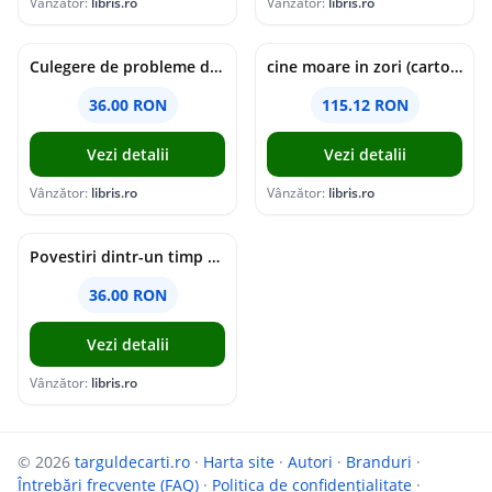
Vânzător:
libris.ro
Vânzător:
libris.ro
Culegere de probleme de matematica - Clasa 5 - Ioana Monalisa Manea, Cristina Neagoe
cine moare in zori (cartonata) - holly jackson
36.00 RON
115.12 RON
Vezi detalii
Vezi detalii
Vânzător:
libris.ro
Vânzător:
libris.ro
Povestiri dintr-un timp suspendat - Simona Mihutiu
36.00 RON
Vezi detalii
Vânzător:
libris.ro
© 2026
targuldecarti.ro
·
Harta site
·
Autori
·
Branduri
·
Întrebări frecvente (FAQ)
·
Politica de confidențialitate
·